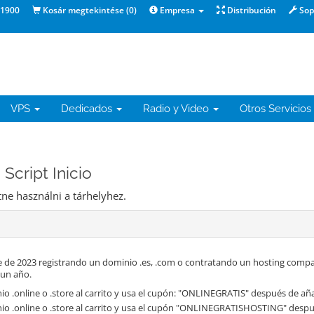
1900
Kosár megtekintése (
0
)
Empresa
Distribución
Sop
VPS
Dedicados
Radio y Video
Otros Servicios
Script Inicio
ne használni a tárhelyhez.
 de 2023 registrando un dominio .es, .com o contratando un hosting compa
 un año.
o .online o .store al carrito y usa el cupón: "ONLINEGRATIS" después de aña
io .online o .store al carrito y usa el cupón "ONLINEGRATISHOSTING" despué