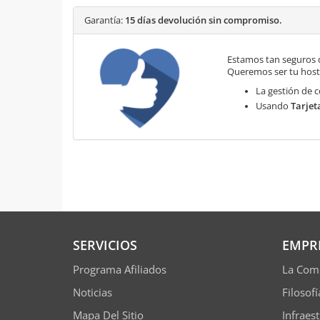
Garantía:
15 días devolución sin compromiso.
Estamos tan seguros 
Queremos ser tu hosti
La gestión de c
Usando
Tarjet
SERVICIOS
EMPR
Programa Afiliados
La Com
Noticias
Filosof
Mapa Del Sitio
Infraes