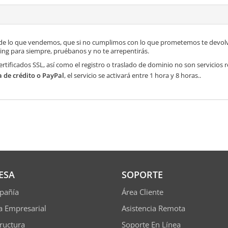
de lo que vendemos, que si no cumplimos con lo que prometemos te devolve
ng para siempre, pruébanos y no te arrepentirás.
ertificados SSL, así como el registro o traslado de dominio no son servicios
a de crédito o PayPal
, el servicio se activará entre 1 hora y 8 horas..
ESA
SOPORTE
pañía
Área Cliente
ía Empresarial
Asistencia Remota
tructura
Soporte En Línea