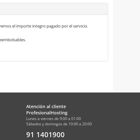
mos el importe integro pagado por el servicio.
 reembolsables.
Atención al cliente
ProfesionalHosting
Lunes a viernes de 9:00 a 01:00
Sábados y domingos de 10:00 a 20:00
91 1401900