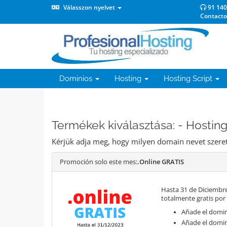
Válasszon nyelvet
91 140
Contacto
Dominios
Hosting
Hosting Script
Termékek kiválasztása: - Hosting 
Kérjük adja meg, hogy milyen domain nevet szeret
Promoción solo este mes:
.Online GRATIS
Hasta 31 de Diciembre
totalmente gratis por
Añade el domini
Añade el domin