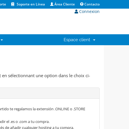
orte
Soporte en Línea
Área Cliente
Contacto
Connexion
Espace client
 en sélectionnant une option dans le choix ci-
rtido te regalamos la extensión .ONLINE o .STORE
dir el .es o .com a tu compra.
s de añadir cualquier hosting a tu compra.