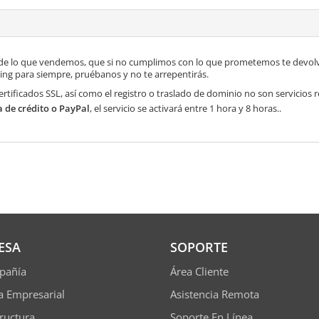
de lo que vendemos, que si no cumplimos con lo que prometemos te devolve
ng para siempre, pruébanos y no te arrepentirás.
ertificados SSL, así como el registro o traslado de dominio no son servicios
a de crédito o PayPal
, el servicio se activará entre 1 hora y 8 horas..
ESA
SOPORTE
pañía
Área Cliente
ía Empresarial
Asistencia Remota
tructura
Soporte En Línea