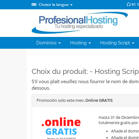
Choisir la langue
91 
Dominios
Hosting
Hosting Script
Choix du produit: - Hosting Script
S'il vous plaît veuillez nous fournir le nom de do
dessous.
Promoción solo este mes:
.Online GRATIS
Hasta 31 de Diciembre
totalmente gratis por
Añade el domini
Añade el domin