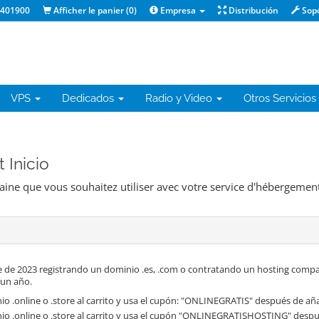
1401900
Afficher le panier (
0
)
Empresa
Distribución
Sop
VPS
Dedicados
Radio y Video
Otros Servicios
 Inicio
maine que vous souhaitez utiliser avec votre service d'hébergement
 de 2023 registrando un dominio .es, .com o contratando un hosting compa
 un año.
o .online o .store al carrito y usa el cupón: "ONLINEGRATIS" después de aña
io .online o .store al carrito y usa el cupón "ONLINEGRATISHOSTING" despué