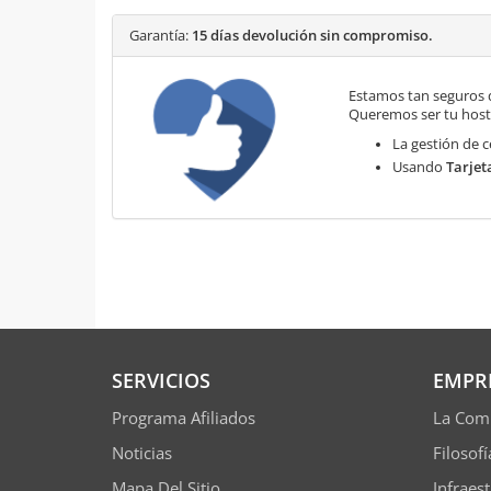
Garantía:
15 días devolución sin compromiso.
Estamos tan seguros 
Queremos ser tu hosti
La gestión de c
Usando
Tarjet
SERVICIOS
EMPR
Programa Afiliados
La Com
Noticias
Filosof
Mapa Del Sitio
Infraes