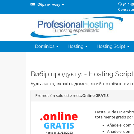
Обрати мову
91 140
Contacto
Dominios
Hosting
Hosting Script
Вибір продукту: - Hosting Script 
Будь ласка, вкажіть домен, який потрібно ви
Promoción solo este mes:
.Online GRATIS
Hasta 31 de Diciembre
totalmente gratis por
Añade el domini
Añade el domin