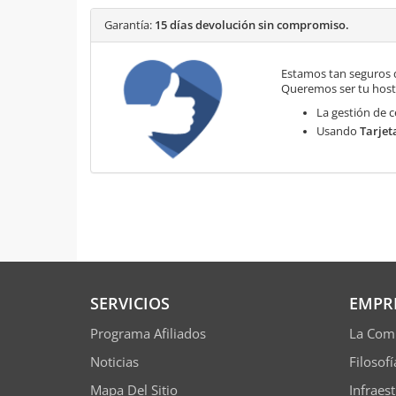
Garantía:
15 días devolución sin compromiso.
Estamos tan seguros 
Queremos ser tu hosti
La gestión de c
Usando
Tarjet
SERVICIOS
EMPR
Programa Afiliados
La Com
Noticias
Filosof
Mapa Del Sitio
Infraes