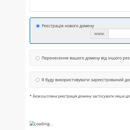
Реєстрація нового домену
www.
Перенесення вашого домену від іншого ре
Я буду використовувати зареєстрований д
*
Безкоштовна реєстрація домену застосувати лише для на