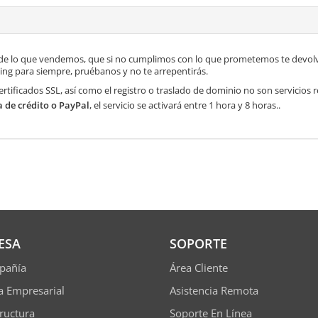
de lo que vendemos, que si no cumplimos con lo que prometemos te devolve
ng para siempre, pruébanos y no te arrepentirás.
ertificados SSL, así como el registro o traslado de dominio no son servicios
a de crédito o PayPal
, el servicio se activará entre 1 hora y 8 horas..
ESA
SOPORTE
pañía
Área Cliente
ía Empresarial
Asistencia Remota
tructura
Soporte En Línea