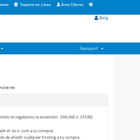
porte
Soporte en Línea
Área Cliente
Вхід
Аккаунт
 нижче.
rtido te regalamos la extensión .ONLINE o .STORE
dir el .es o .com a tu compra.
s de añadir cualquier hosting a tu compra.