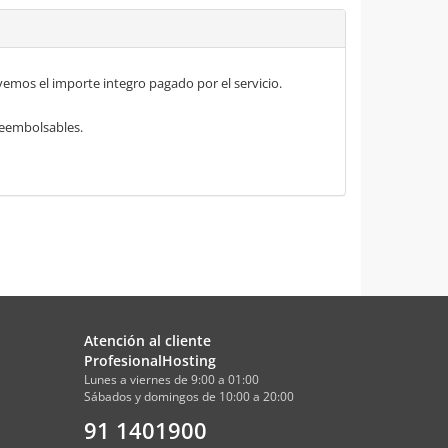
mos el importe integro pagado por el servicio.
 reembolsables.
Atención al cliente
ProfesionalHosting
Lunes a viernes de 9:00 a 01:00
Sábados y domingos de 10:00 a 20:00
91 1401900