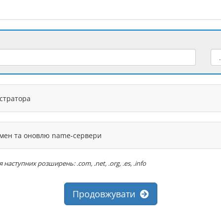
єстратора
омен та оновлю name-сервери
ступних розширень: .com, .net, .org, .es, .info
Продовжувати