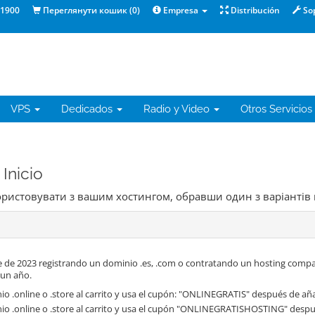
1900
Переглянути кошик (
0
)
Empresa
Distribución
So
VPS
Dedicados
Radio y Video
Otros Servicios
Inicio
користовувати з вашим хостингом, обравши один з варіантів
 de 2023 registrando un dominio .es, .com o contratando un hosting compa
 un año.
o .online o .store al carrito y usa el cupón: "ONLINEGRATIS" después de aña
io .online o .store al carrito y usa el cupón "ONLINEGRATISHOSTING" despué