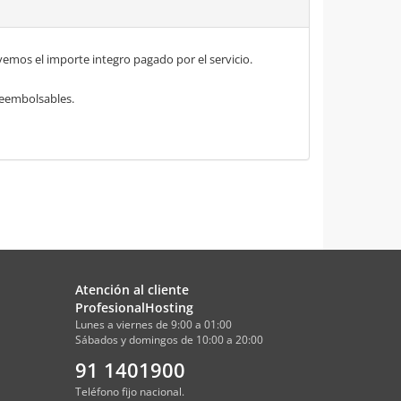
mos el importe integro pagado por el servicio.
 reembolsables.
Atención al cliente
ProfesionalHosting
Lunes a viernes de 9:00 a 01:00
Sábados y domingos de 10:00 a 20:00
91 1401900
Teléfono fijo nacional.