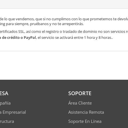
de lo que vendemos, que si no cumplimos con lo que prometemos te devolve
ng para siempre, pruébanos y no te arrepentirás.
ertificados SSL, así como el registro o traslado de dominio no son servicios
a de crédito o PayPal
, el servicio se activará entre 1 hora y 8 horas..
ESA
SOPORTE
pañía
Área Cliente
ía Empresarial
Asistencia Remota
tructura
Soporte En Línea