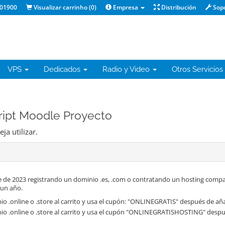
01900
Visualizar carrinho (
0
)
Empresa
Distribución
Sop
VPS
Dedicados
Radio y Video
Otros Servicios
ript Moodle Proyecto
a utilizar.
 de 2023 registrando un dominio .es, .com o contratando un hosting compa
 un año.
o .online o .store al carrito y usa el cupón: "ONLINEGRATIS" después de aña
io .online o .store al carrito y usa el cupón "ONLINEGRATISHOSTING" despué