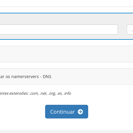
zar os namerservers - DNS
es extensões: .com, .net, .org, .es, .info
Continuar