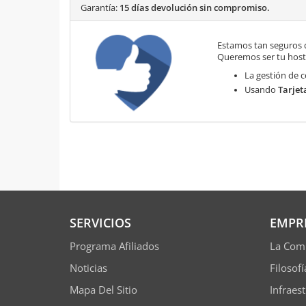
Garantía:
15 días devolución sin compromiso.
Estamos tan seguros 
Queremos ser tu hosti
La gestión de c
Usando
Tarjet
SERVICIOS
EMPR
Programa Afiliados
La Com
Noticias
Filosof
Mapa Del Sitio
Infraes