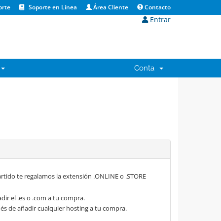
orte
Soporte en Línea
Área Cliente
Contacto
Entrar
Conta
rtido te regalamos la extensión .ONLINE o .STORE
dir el .es o .com a tu compra.
s de añadir cualquier hosting a tu compra.