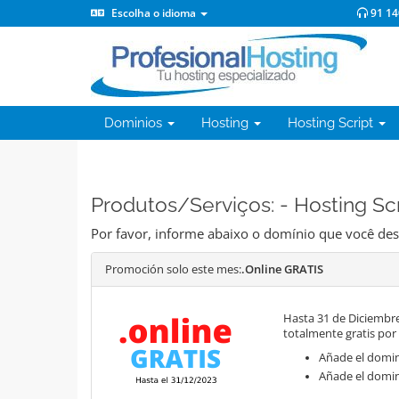
Escolha o idioma
91 14
Dominios
Hosting
Hosting Script
Produtos/Serviços: - Hosting Sc
Por favor, informe abaixo o domínio que você desej
Promoción solo este mes:
.Online GRATIS
Hasta 31 de Diciembre
totalmente gratis por
Añade el domini
Añade el domin