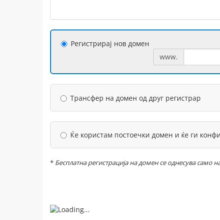
Регистрирај нов домен
www.
Трансфер на домен од друг регистрар
Ќе користам постоечки домен и ќе ги кон
*
Бесплатна регистрација на домен се однесува само на сле