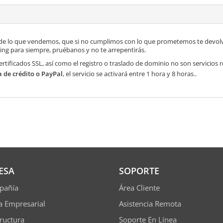
de lo que vendemos, que si no cumplimos con lo que prometemos te devolve
ng para siempre, pruébanos y no te arrepentirás.
ertificados SSL, así como el registro o traslado de dominio no son servicios
a de crédito o PayPal
, el servicio se activará entre 1 hora y 8 horas..
ESA
SOPORTE
pañía
Área Cliente
ía Empresarial
Asistencia Remota
tructura
Soporte En Línea