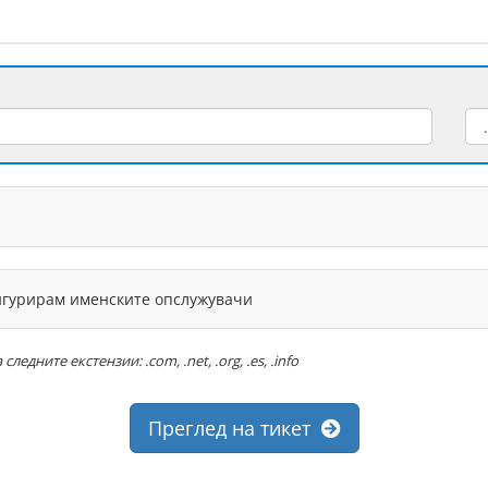
фигурирам именските опслужувачи
дните екстензии: .com, .net, .org, .es, .info
Преглед на тикет