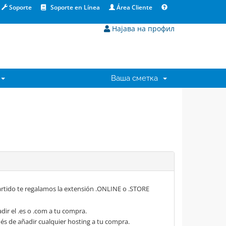
Soporte
Soporte en Línea
Área Cliente
Најава на профил
Ваша сметка
rtido te regalamos la extensión .ONLINE o .STORE
dir el .es o .com a tu compra.
s de añadir cualquier hosting a tu compra.