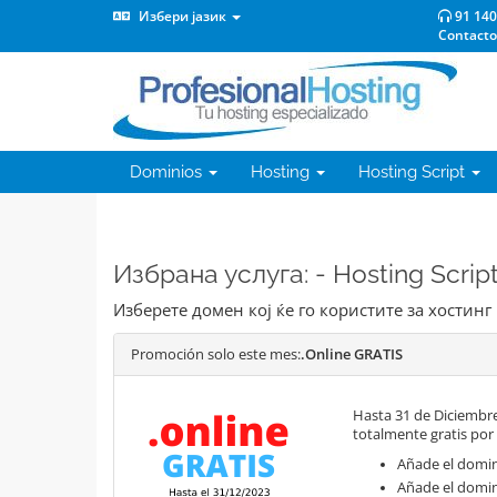
Избери јазик
91 140
Contacto
Dominios
Hosting
Hosting Script
Избрана услуга: - Hosting Scrip
Изберете домен кој ќе го користите за хостинг
Promoción solo este mes:
.Online GRATIS
Hasta 31 de Diciembre
totalmente gratis por
Añade el domini
Añade el domin