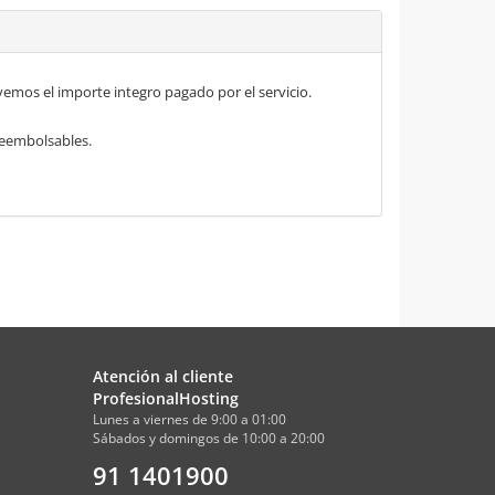
mos el importe integro pagado por el servicio.
 reembolsables.
Atención al cliente
ProfesionalHosting
Lunes a viernes de 9:00 a 01:00
Sábados y domingos de 10:00 a 20:00
91 1401900