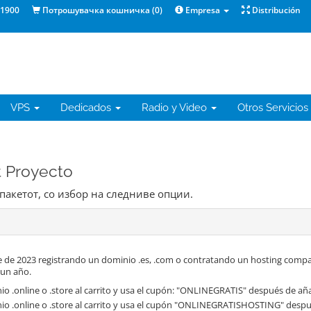
1900
Потрошувачка кошничка (
0
)
Empresa
Distribución
VPS
Dedicados
Radio y Video
Otros Servicios
t Proyecto
 пакетот, со избор на следниве опции.
 de 2023 registrando un dominio .es, .com o contratando un hosting compa
 un año.
o .online o .store al carrito y usa el cupón: "ONLINEGRATIS" después de aña
io .online o .store al carrito y usa el cupón "ONLINEGRATISHOSTING" despué