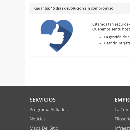
Garantía:
15 días devolución sin compromiso.
Estamos tan seguros 
Queremos ser tu hosti
La gestión de c
Usando
Tarjet
SERVICIOS
EMPR
Programa Afiliados
La Com
Noticias
Filosof
Mapa Del Sitio
Infraes