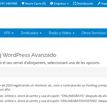
91 1401900
Veure Carro (
0
)
Empresa
Distribución
Sop
VPS
Dedicados
Radio y Video
Otros Servicios
ng WordPress Avanzado
b el seu servei d'allotjament, seleccionant una de les opcions.
 de 2023 registrando un dominio .es, .com o contratando un hosting compa
 un año.
o .online o .store al carrito y usa el cupón: "ONLINEGRATIS" después de aña
io .online o .store al carrito y usa el cupón "ONLINEGRATISHOSTING" despué