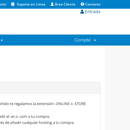
orte
Soporte en Línea
Área Cliente
Contacto
Entrada
Compte
rtido te regalamos la extensión .ONLINE o .STORE
dir el .es o .com a tu compra.
s de añadir cualquier hosting a tu compra.