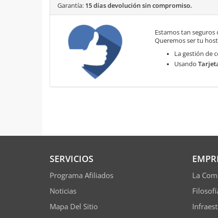
Garantía:
15 días devolución sin compromiso.
Estamos tan seguros 
Queremos ser tu hosti
La gestión de c
Usando
Tarjet
SERVICIOS
EMPR
Programa Afiliados
La Com
Noticias
Filosof
Mapa Del Sitio
Infraes