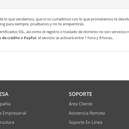
de lo que vendemos, que si no cumplimos con lo que prometemos te devolve
ng para siempre, pruébanos y no te arrepentirás.
ertificados SSL, así como el registro o traslado de dominio no son servicios
a de crédito o PayPal
, el servicio se activará entre 1 hora y 8 horas..
ESA
SOPORTE
pañía
Área Cliente
ía Empresarial
Asistencia Remota
tructura
Soporte En Línea