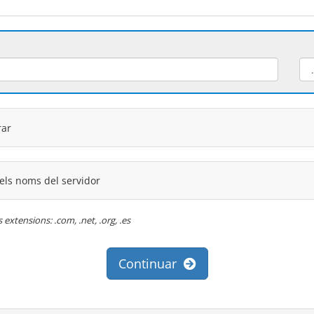
rar
 els noms del servidor
extensions: .com, .net, .org, .es
Continuar