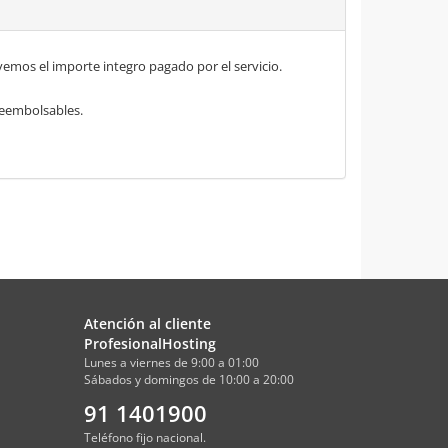
mos el importe integro pagado por el servicio.
 reembolsables.
Atención al cliente
ProfesionalHosting
Lunes a viernes de 9:00 a 01:00
Sábados y domingos de 10:00 a 20:00
91 1401900
Teléfono fijo nacional.