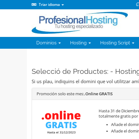
Triar idioma
Dominios
Hosting
Hosting Script
Selecció de Productes: - Hosti
Si us plau, indiquins el domini que vol utilitzar am
Promoción solo este mes:
.Online GRATIS
Hasta 31 de Diciembre
totalmente gratis por
Añade el domini
Añade el domin