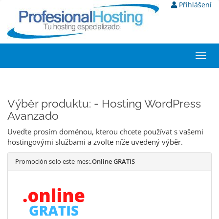
Přihlášení
Toggl
navig
Výběr produktu: - Hosting WordPress
Avanzado
Uveďte prosím doménou, kterou chcete používat s vašemi
hostingovými službami a zvolte níže uvedený výběr.
Promoción solo este mes:
.Online GRATIS