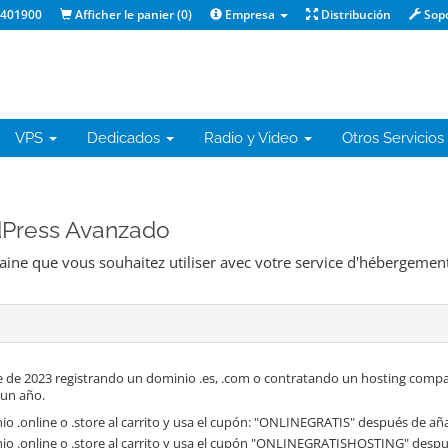
1401900
Afficher le panier (
0
)
Empresa
Distribución
Sop
VPS
Dedicados
Radio y Video
Otros Servicios
rdPress Avanzado
maine que vous souhaitez utiliser avec votre service d'hébergement
 de 2023 registrando un dominio .es, .com o contratando un hosting compa
 un año.
o .online o .store al carrito y usa el cupón: "ONLINEGRATIS" después de aña
io .online o .store al carrito y usa el cupón "ONLINEGRATISHOSTING" despué