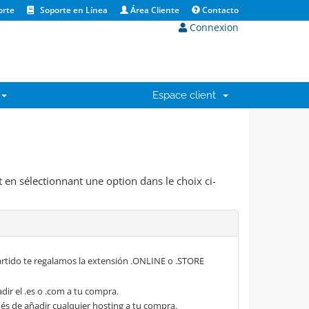
orte
Soporte en Línea
Área Cliente
Contacto
Connexion
Espace client
 en sélectionnant une option dans le choix ci-
rtido te regalamos la extensión .ONLINE o .STORE
dir el .es o .com a tu compra.
s de añadir cualquier hosting a tu compra.