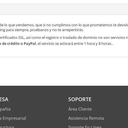
de lo que vendemos, que si no cumplimos con lo que prometemos te devolve
ng para siempre, pruébanos y no te arrepentirás.
ertificados SSL, así como el registro o traslado de dominio no son servicios
a de crédito o PayPal
, el servicio se activará entre 1 hora y 8 horas..
ESA
SOPORTE
pañía
Área Cliente
ía Empresarial
Asistencia Remota
tructura
Soporte En Línea