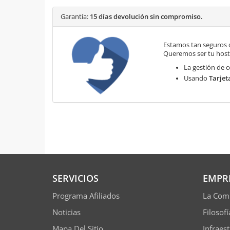
Garantía:
15 días devolución sin compromiso.
Estamos tan seguros 
Queremos ser tu hosti
La gestión de c
Usando
Tarjet
SERVICIOS
EMPR
Programa Afiliados
La Com
Noticias
Filosof
Mapa Del Sitio
Infraes