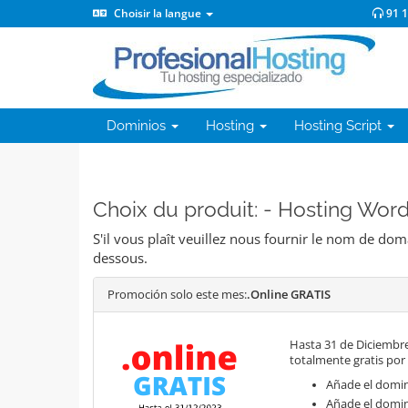
Choisir la langue
91 
Dominios
Hosting
Hosting Script
Choix du produit: - Hosting Wo
S'il vous plaît veuillez nous fournir le nom de do
dessous.
Promoción solo este mes:
.Online GRATIS
Hasta 31 de Diciembre
totalmente gratis por
Añade el domini
Añade el domin