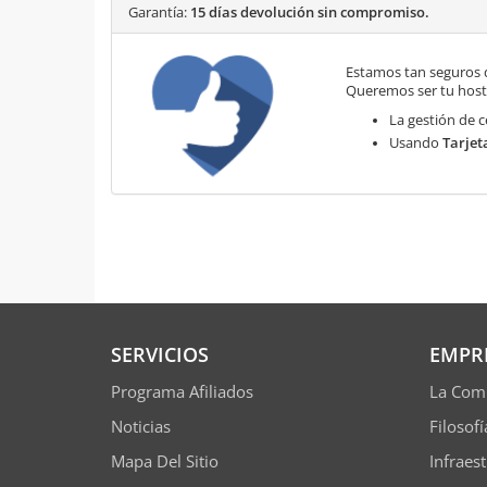
Garantía:
15 días devolución sin compromiso.
Estamos tan seguros 
Queremos ser tu hosti
La gestión de c
Usando
Tarjet
SERVICIOS
EMPR
Programa Afiliados
La Com
Noticias
Filosof
Mapa Del Sitio
Infraes