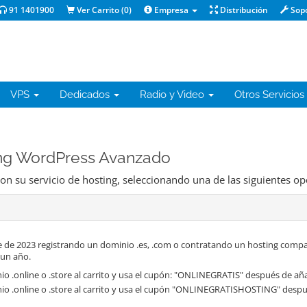
91 1401900
Ver Carrito (
0
)
Empresa
Distribución
Sop
VPS
Dedicados
Radio y Video
Otros Servicios
ing WordPress Avanzado
on su servicio de hosting, seleccionando una de las siguientes op
 de 2023 registrando un dominio .es, .com o contratando un hosting compa
 un año.
o .online o .store al carrito y usa el cupón: "ONLINEGRATIS" después de aña
io .online o .store al carrito y usa el cupón "ONLINEGRATISHOSTING" despué