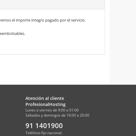
mos el importe integro pagado por el servicio.
 reembolsables.
Atención al cliente
ProfesionalHosting
Lunes a viernes de 9:00 a 01:00
Sábados y domingos de 10:00 a 20:00
91 1401900
Teléfono fijo nacional.