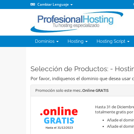
Cambiar Lenguaje
Dominios
Hosting
Hosting Script
Selección de Productos: - Host
Por favor, indíquenos el dominio que desea usar c
Promoción solo este mes:
.Online GRATIS
Hasta 31 de Diciembre
totalmente gratis por
Añade el domini
Añade el domin