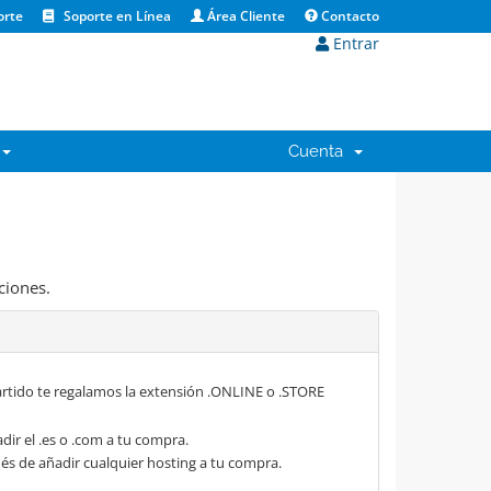
orte
Soporte en Línea
Área Cliente
Contacto
Entrar
Cuenta
ciones.
rtido te regalamos la extensión .ONLINE o .STORE
dir el .es o .com a tu compra.
s de añadir cualquier hosting a tu compra.