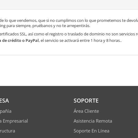
de lo que vendemos, que si no cumplimos con lo que prometemos te devolve
ng para siempre, pruébanos y no te arrepentirás.
ertificados SSL, así como el registro o traslado de dominio no son servicios
a de crédito o PayPal
, el servicio se activará entre 1 hora y 8 horas..
ESA
SOPORTE
pañía
Área Cliente
ía Empresarial
Asistencia Remota
tructura
Soporte En Línea