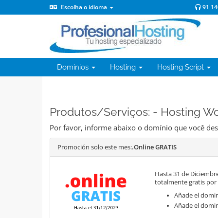
Escolha o idioma
91 14
Dominios
Hosting
Hosting Script
Produtos/Serviços: - Hosting W
Por favor, informe abaixo o domínio que você desej
Promoción solo este mes:
.Online GRATIS
Hasta 31 de Diciembre
totalmente gratis por
Añade el domini
Añade el domin