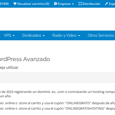
01900
Visualizar carrinho (
0
)
Empresa
Distribución
Sop
VPS
Dedicados
Radio y Video
Otros Servicios
ordPress Avanzado
a utilizar.
 de 2023 registrando un dominio .es, .com o contratando un hosting compa
 un año.
o .online o .store al carrito y usa el cupón: "ONLINEGRATIS" después de aña
io .online o .store al carrito y usa el cupón "ONLINEGRATISHOSTING" despué