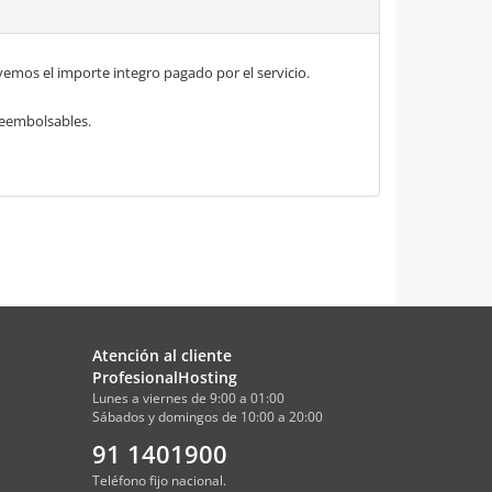
mos el importe integro pagado por el servicio.
 reembolsables.
Atención al cliente
ProfesionalHosting
Lunes a viernes de 9:00 a 01:00
Sábados y domingos de 10:00 a 20:00
91 1401900
Teléfono fijo nacional.