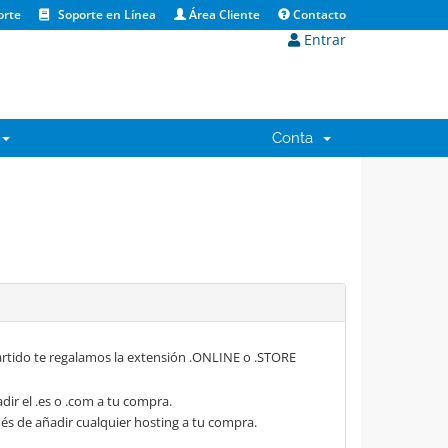
orte
Soporte en Línea
Área Cliente
Contacto
Entrar
Conta
rtido te regalamos la extensión .ONLINE o .STORE
dir el .es o .com a tu compra.
s de añadir cualquier hosting a tu compra.