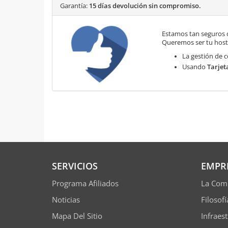
Garantía:
15 días devolución sin compromiso.
Estamos tan seguros 
Queremos ser tu hosti
La gestión de c
Usando
Tarjet
SERVICIOS
EMPR
Programa Afiliados
La Com
Noticias
Filosof
Mapa Del Sitio
Infraes