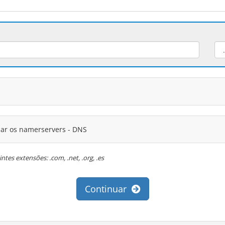
zar os namerservers - DNS
tes extensões: .com, .net, .org, .es
Continuar