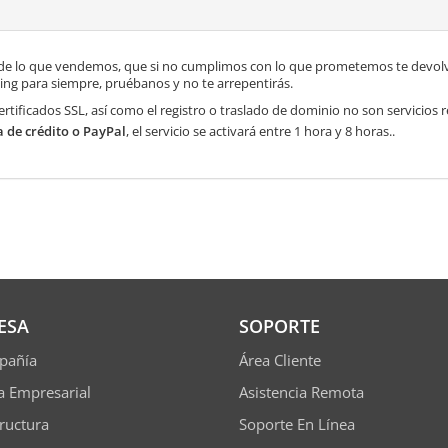
de lo que vendemos, que si no cumplimos con lo que prometemos te devolve
ng para siempre, pruébanos y no te arrepentirás.
ertificados SSL, así como el registro o traslado de dominio no son servicios
a de crédito o PayPal
, el servicio se activará entre 1 hora y 8 horas..
ESA
SOPORTE
pañía
Área Cliente
ía Empresarial
Asistencia Remota
tructura
Soporte En Línea