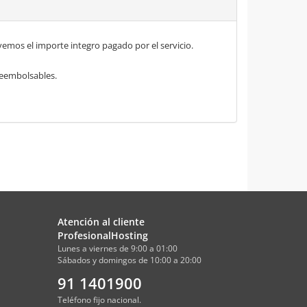
mos el importe integro pagado por el servicio.
 reembolsables.
Atención al cliente
ProfesionalHosting
Lunes a viernes de 9:00 a 01:00
Sábados y domingos de 10:00 a 20:00
91 1401900
Teléfono fijo nacional.