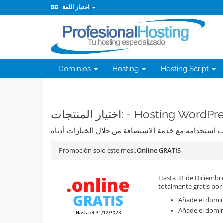
اختيار اللغة
Dominios
Hosting
Hosting Script
اختيار المنتجات: - Hosting Wor
Promoción solo este mes:
.Online GRATIS
Hasta 31 de Diciembre
totalmente gratis por
Añade el domini
Añade el domin