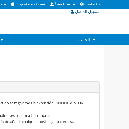
orte
Soporte en Línea
Área Cliente
Contacto
تسجيل الدخول
الحساب
rtido te regalamos la extensión .ONLINE o .STORE
dir el .es o .com a tu compra.
s de añadir cualquier hosting a tu compra.