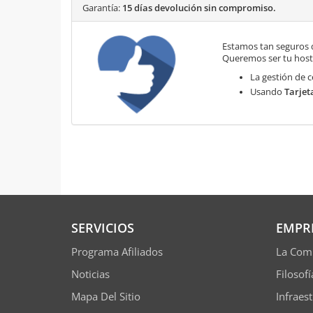
Garantía:
15 días devolución sin compromiso.
Estamos tan seguros 
Queremos ser tu hosti
La gestión de c
Usando
Tarjet
SERVICIOS
EMPR
Programa Afiliados
La Com
Noticias
Filosof
Mapa Del Sitio
Infraes