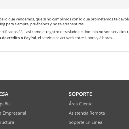
de lo que vendemos, que si no cumplimos con lo que prometemos te devolve
ng para siempre, pruébanos y no te arrepentirás.
ertificados SSL, así como el registro o traslado de dominio no son servicios
a de crédito o PayPal
, el servicio se activará entre 1 hora y 8 horas..
ESA
SOPORTE
pañía
Área Cliente
ía Empresarial
Asistencia Remota
tructura
Soporte En Línea