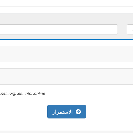
تسجيل دومين مجاني ينطبق على الا: .com, .net, .org, .es, .info, .online
الاستمرار