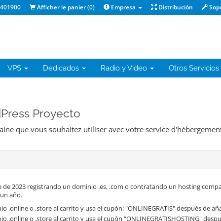
1401900
Afficher le panier (
0
)
Empresa
Distribución
Sop
VPS
Dedicados
Radio y Video
Otros Servicios
dPress Proyecto
maine que vous souhaitez utiliser avec votre service d'hébergement
 de 2023 registrando un dominio .es, .com o contratando un hosting compa
 un año.
o .online o .store al carrito y usa el cupón: "ONLINEGRATIS" después de aña
io .online o .store al carrito y usa el cupón "ONLINEGRATISHOSTING" despué