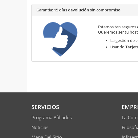
Garantía:
15 días devolución sin compromiso.
Estamos tan seguros 
Queremos ser tu hosti
La gestión de c
Usando
Tarjet
SERVICIOS
EMPR
Programa Afiliados
La Com
Noticias
Filosof
Mapa Del Sitio
Infraes