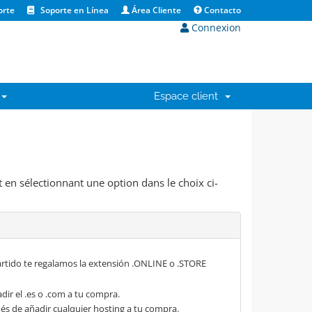
orte
Soporte en Línea
Área Cliente
Contacto
Connexion
Espace client
 en sélectionnant une option dans le choix ci-
rtido te regalamos la extensión .ONLINE o .STORE
dir el .es o .com a tu compra.
s de añadir cualquier hosting a tu compra.