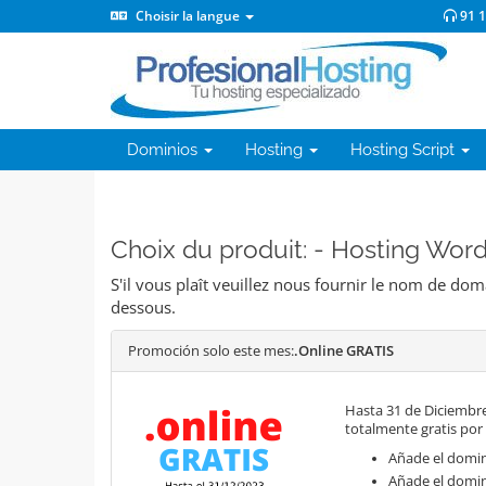
Choisir la langue
91 
Dominios
Hosting
Hosting Script
Choix du produit: - Hosting Wor
S'il vous plaît veuillez nous fournir le nom de do
dessous.
Promoción solo este mes:
.Online GRATIS
Hasta 31 de Diciembre
totalmente gratis por
Añade el domini
Añade el domin