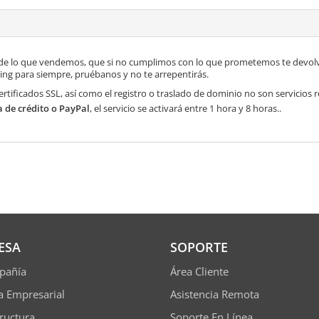
de lo que vendemos, que si no cumplimos con lo que prometemos te devolve
ng para siempre, pruébanos y no te arrepentirás.
ertificados SSL, así como el registro o traslado de dominio no son servicios
a de crédito o PayPal
, el servicio se activará entre 1 hora y 8 horas..
ESA
SOPORTE
pañía
Área Cliente
ía Empresarial
Asistencia Remota
tructura
Soporte En Línea