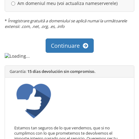
Am domeniul meu (voi actualiza nameserverele)
*
Înregistrare gratuită a domeniului se aplică numai la următoarele
extensii: .com, .net, .org, .es, .info
Continuare
Garantía:
15 días devolución sin compromiso.
Estamos tan seguros de lo que vendemos, que si no
cumplimos con lo que prometemos te devolvemos el
importe integro pagado por el servicio. Queremos ser tu