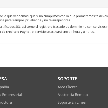
de lo que vendemos, que si no cumplimos con lo que prometemos te devolve
ng para siempre, pruébanos y no te arrepentirás.
ertificados SSL, así como el registro o traslado de dominio no son servicios
a de crédito o PayPal
, el servicio se activará entre 1 hora y 8 horas..
ESA
SOPORTE
pañía
Área Cliente
ía Empresarial
Asistencia Remota
tructura
Soporte En Línea