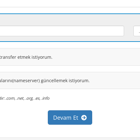
 transfer etmek istiyorum.
ularını(nameserver) güncellemek istiyorum.
 .com, .net, .org, .es, .info
Devam Et