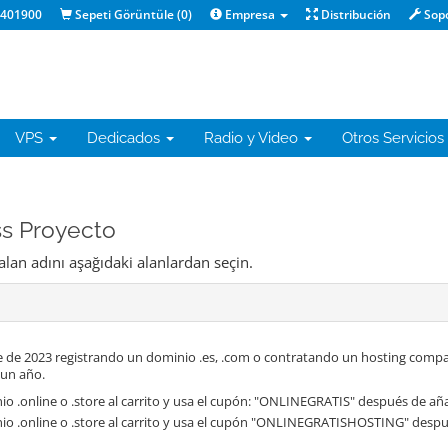
1401900
Sepeti Görüntüle (
0
)
Empresa
Distribución
Sop
VPS
Dedicados
Radio y Video
Otros Servicios
ss Proyecto
alan adını aşağıdaki alanlardan seçin.
 de 2023 registrando un dominio .es, .com o contratando un hosting compa
 un año.
o .online o .store al carrito y usa el cupón: "ONLINEGRATIS" después de aña
io .online o .store al carrito y usa el cupón "ONLINEGRATISHOSTING" despué