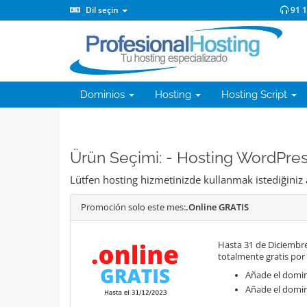
Dil seçin
91 
Dominios
Hosting
Hosting Script
Ürün Seçimi: - Hosting WordPre
Lütfen hosting hizmetinizde kullanmak istediğiniz 
Promoción solo este mes:
.Online GRATIS
Hasta 31 de Diciembre
totalmente gratis por
Añade el domini
Añade el domin