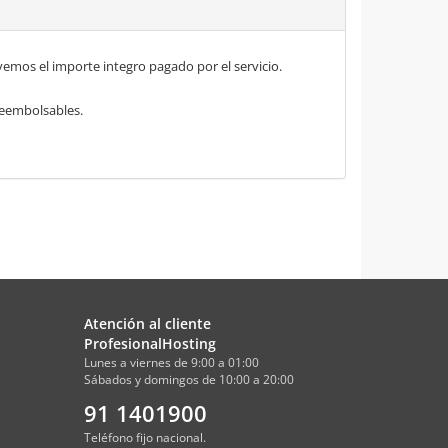
mos el importe integro pagado por el servicio.
 reembolsables.
Atención al cliente
ProfesionalHosting
Lunes a viernes de 9:00 a 01:00
Sábados y domingos de 10:00 a 20:00
91 1401900
Teléfono fijo nacional.