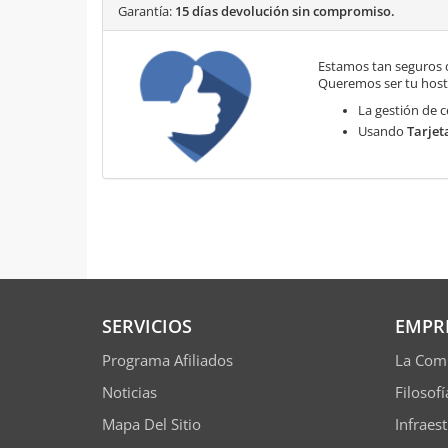
Garantía:
15 días devolución sin compromiso.
Estamos tan seguros 
Queremos ser tu hosti
La gestión de c
Usando
Tarjet
SERVICIOS
EMPR
Programa Afiliados
La Com
Noticias
Filosof
Mapa Del Sitio
Infraes