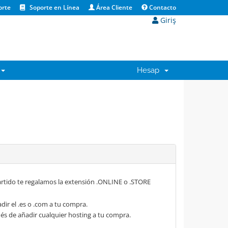
orte
Soporte en Línea
Área Cliente
Contacto
Giriş
Hesap
rtido te regalamos la extensión .ONLINE o .STORE
dir el .es o .com a tu compra.
s de añadir cualquier hosting a tu compra.