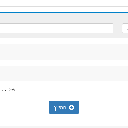
ל
om, .net, .org, .es, .info
המשך