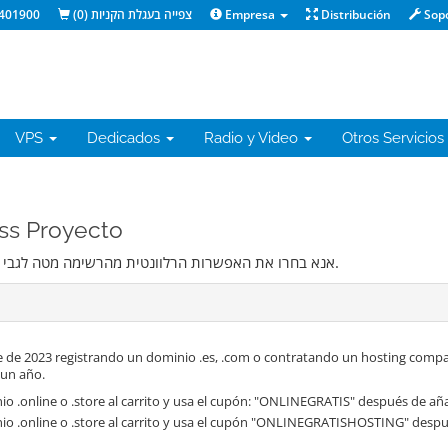
401900
)
0
צפייה בעגלת הקניות (
Empresa
Distribución
Sop
VPS
Dedicados
Radio y Video
Otros Servicios
rdPress Proyecto
אנא בחרו את האפשרות הרלוונטית מהרשימה מטה לגבי הדומיין שאתם רוצים להשתמש בו במסגרת שירותי האירוח.
 de 2023 registrando un dominio .es, .com o contratando un hosting compa
 un año.
o .online o .store al carrito y usa el cupón: "ONLINEGRATIS" después de aña
io .online o .store al carrito y usa el cupón "ONLINEGRATISHOSTING" despué