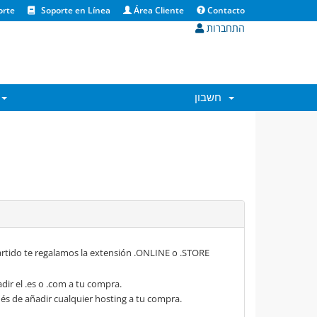
orte
Soporte en Línea
Área Cliente
Contacto
התחברות
חשבון
rtido te regalamos la extensión .ONLINE o .STORE
dir el .es o .com a tu compra.
s de añadir cualquier hosting a tu compra.