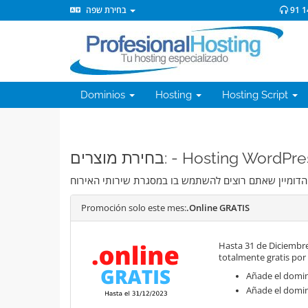
בחירת שפה
91 1
Dominios
Hosting
Hosting Script
בחירת מוצרים: - Hosting Wo
Promoción solo este mes:
.Online GRATIS
Hasta 31 de Diciembre
totalmente gratis por
Añade el domini
Añade el domin