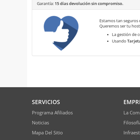
Garantía:
15 días devolución sin compromiso.
Estamos tan seguros 
Queremos ser tu hosti
La gestión de c
Usando
Tarjet
SERVICIOS
EMPR
Programa Afiliados
La Com
Noticias
Filosof
Mapa Del Sitio
Infraes