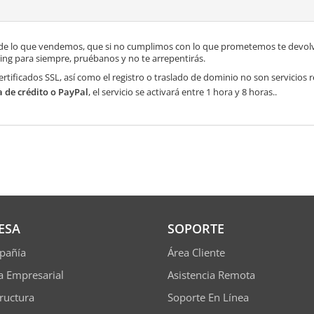
de lo que vendemos, que si no cumplimos con lo que prometemos te devolve
ng para siempre, pruébanos y no te arrepentirás.
ertificados SSL, así como el registro o traslado de dominio no son servicios
a de crédito o PayPal
, el servicio se activará entre 1 hora y 8 horas..
ESA
SOPORTE
pañía
Área Cliente
ía Empresarial
Asistencia Remota
tructura
Soporte En Línea