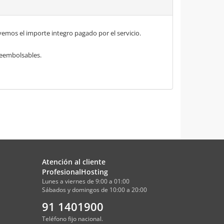
mos el importe integro pagado por el servicio.
 reembolsables.
Atención al cliente
ProfesionalHosting
Lunes a viernes de 9:00 a 01:00
Sábados y domingos de 10:00 a 20:00
91 1401900
Teléfono fijo nacional.