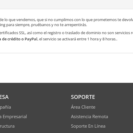
de lo que vendemos, que si no cumplimos con lo que prometemos te devolve
ng para siempre, pruébanos y no te arrepentirás.
ertificados SSL, así como el registro o traslado de dominio no son servicios
a de crédito o PayPal
, el servicio se activará entre 1 hora y 8 horas..
ESA
SOPORTE
pañía
Área Cliente
ía Empresarial
Asistencia Remota
tructura
Soporte En Línea