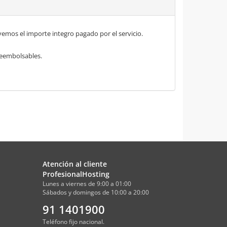
mos el importe integro pagado por el servicio.
 reembolsables.
Atención al cliente
ProfesionalHosting
Lunes a viernes de 9:00 a 01:00
Sábados y domingos de 10:00 a 20:00
91 1401900
Teléfono fijo nacional.