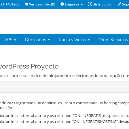
91 1401900
Ver Carrinho (
0
)
Empresa
Distribución
Sop
VPS
Dedicados
Radio y Video
Otros Servicios
 WordPress Proyecto
 usar com seu serviço de alojamento selecionando uma opção nas
 de 2023 registrando un dominio .es, .com o contratando un hosting compa
 un año.
o .online o .store al carrito y usa el cupón: "ONLINEGRATIS" después de aña
io .online o .store al carrito y usa el cupón "ONLINEGRATISHOSTING" despué