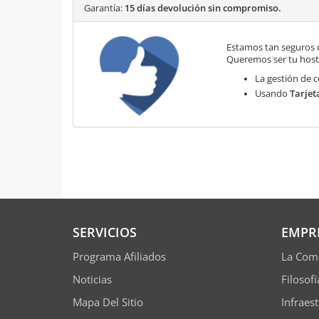
Garantía:
15 días devolución sin compromiso.
Estamos tan seguros 
Queremos ser tu hosti
La gestión de c
Usando
Tarjet
SERVICIOS
EMPR
Programa Afiliados
La Com
Noticias
Filosof
Mapa Del Sitio
Infraes