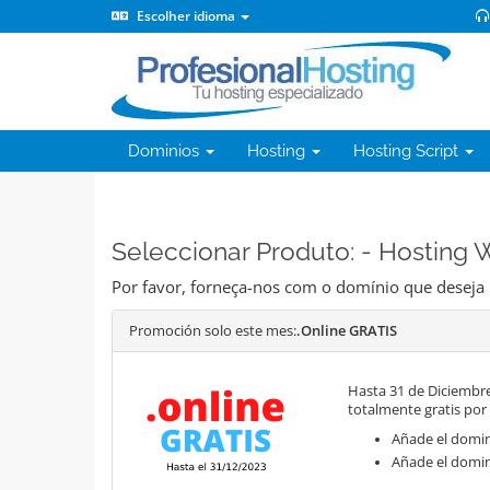
Escolher idioma
Dominios
Hosting
Hosting Script
Seleccionar Produto: - Hosting
Por favor, forneça-nos com o domínio que deseja
Promoción solo este mes:
.Online GRATIS
Hasta 31 de Diciembre
totalmente gratis por
Añade el domini
Añade el domin