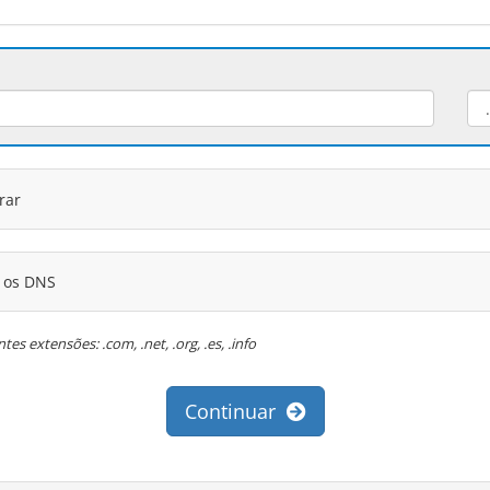
rar
r os DNS
es extensões: .com, .net, .org, .es, .info
Continuar