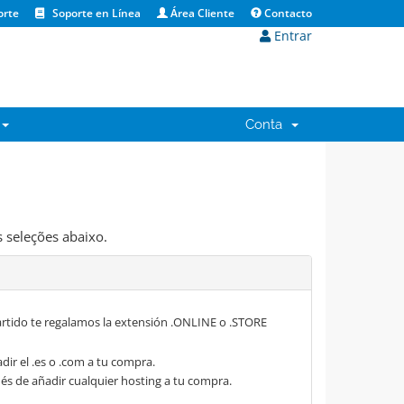
orte
Soporte en Línea
Área Cliente
Contacto
Entrar
Conta
 seleções abaixo.
rtido te regalamos la extensión .ONLINE o .STORE
dir el .es o .com a tu compra.
s de añadir cualquier hosting a tu compra.