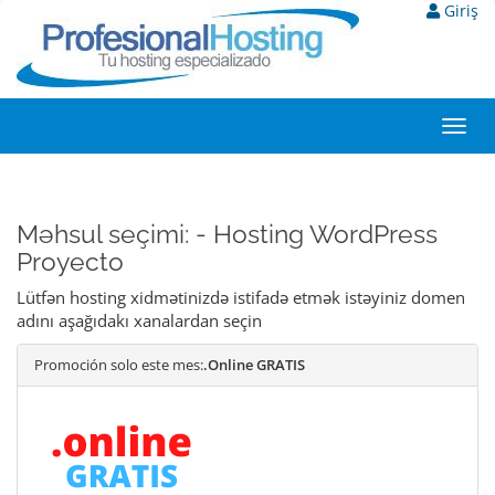
Giriş
Toggl
navig
Məhsul seçimi: - Hosting WordPress
Proyecto
Lütfən hosting xidmətinizdə istifadə etmək istəyiniz domen
adını aşağıdakı xanalardan seçin
Promoción solo este mes:
.Online GRATIS