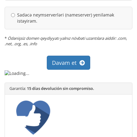
Sadəcə neymserverləri (nameserver) yeniləmək
istəyirəm.
*
Ödənişsiz domen qeydiyyatı yalnız növbəti uzantılara aiddir: .com,
.net, .org, .es, .info
Davam et
Garantía:
15 días devolución sin compromiso.