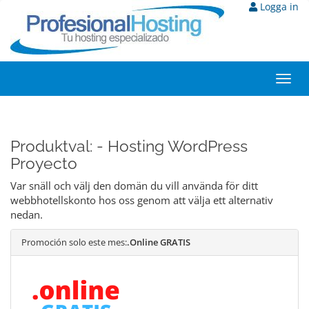
Logga in
Toggl
navig
Produktval: - Hosting WordPress
Proyecto
Var snäll och välj den domän du vill använda för ditt
webbhotellskonto hos oss genom att välja ett alternativ
nedan.
Promoción solo este mes:
.Online GRATIS