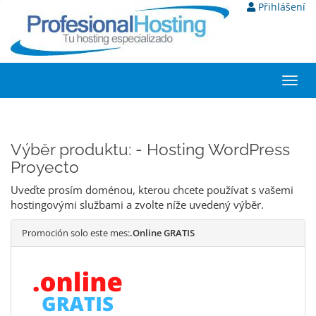
Přihlášení
Toggl
navig
Výběr produktu: - Hosting WordPress
Proyecto
Uveďte prosím doménou, kterou chcete používat s vašemi
hostingovými službami a zvolte níže uvedený výběr.
Promoción solo este mes:
.Online GRATIS