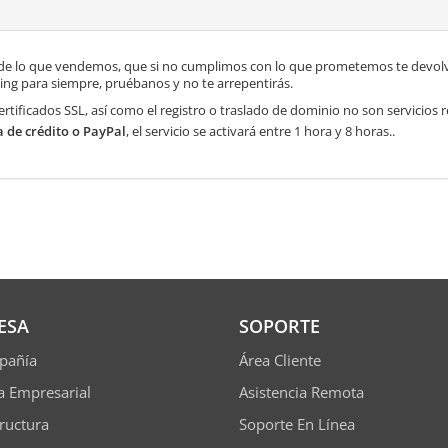
de lo que vendemos, que si no cumplimos con lo que prometemos te devolve
ng para siempre, pruébanos y no te arrepentirás.
ertificados SSL, así como el registro o traslado de dominio no son servicios
a de crédito o PayPal
, el servicio se activará entre 1 hora y 8 horas..
ESA
SOPORTE
pañía
Área Cliente
ía Empresarial
Asistencia Remota
tructura
Soporte En Línea