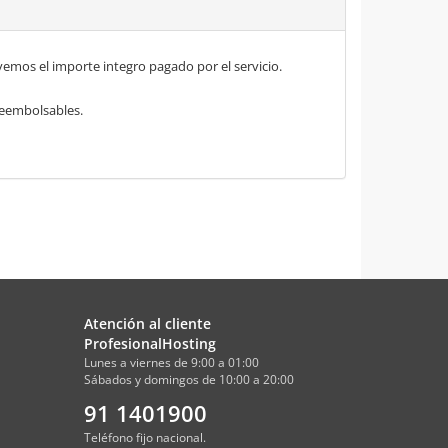
mos el importe integro pagado por el servicio.
 reembolsables.
Atención al cliente
ProfesionalHosting
Lunes a viernes de 9:00 a 01:00
Sábados y domingos de 10:00 a 20:00
91 1401900
Teléfono fijo nacional.