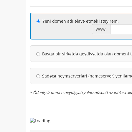
Yeni domen adı əlavə etmək istəyirəm.
www.
Başqa bir şirkətdə qeydiyyatda olan domeni t
Sadəcə neymserverləri (nameserver) yeniləmə
*
Ödənişsiz domen qeydiyyatı yalnız növbəti uzantılara aiddi