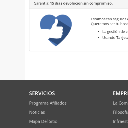
Garantía:
15 días devolución sin compromiso.
Estamos tan seguros 
Queremos ser tu hosti
La gestión de c
Usando
Tarjet
SERVICIOS
EMPR
Programa Afiliados
La Com
Noticias
Filosof
Mapa Del Sitio
Infraes