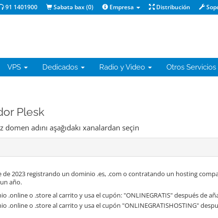
91 1401900
Səbətə bax (
0
)
Empresa
Distribución
Sop
VPS
Dedicados
Radio y Video
Otros Servicios
dor Plesk
niz domen adını aşağıdakı xanalardan seçin
 de 2023 registrando un dominio .es, .com o contratando un hosting compa
 un año.
o .online o .store al carrito y usa el cupón: "ONLINEGRATIS" después de aña
io .online o .store al carrito y usa el cupón "ONLINEGRATISHOSTING" despué