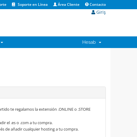
orte
Soporte en Línea
Área Cliente
Contacto
Giriş
Hesab
rtido te regalamos la extensión .ONLINE o .STORE
dir el .es o .com a tu compra.
s de añadir cualquier hosting a tu compra.