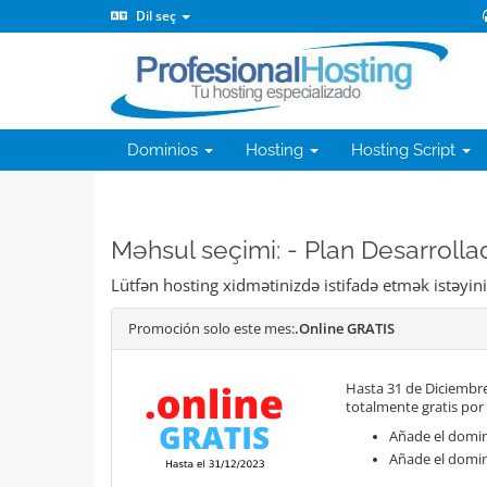
Dil seç
Dominios
Hosting
Hosting Script
Məhsul seçimi: - Plan Desarrolla
Lütfən hosting xidmətinizdə istifadə etmək istəyi
Promoción solo este mes:
.Online GRATIS
Hasta 31 de Diciembre
totalmente gratis por
Añade el domini
Añade el domin