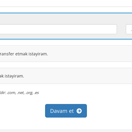
ransfer etmək istəyirəm.
k istəyirəm.
r: .com, .net, .org, .es
Davam et