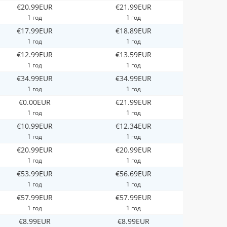
€20.99EUR
€21.99EUR
1 год
1 год
€17.99EUR
€18.89EUR
1 год
1 год
€12.99EUR
€13.59EUR
1 год
1 год
€34.99EUR
€34.99EUR
1 год
1 год
€0.00EUR
€21.99EUR
1 год
1 год
€10.99EUR
€12.34EUR
1 год
1 год
€20.99EUR
€20.99EUR
1 год
1 год
€53.99EUR
€56.69EUR
1 год
1 год
€57.99EUR
€57.99EUR
1 год
1 год
€8.99EUR
€8.99EUR