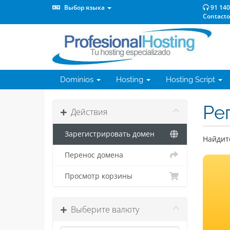
Выбор языка
91 140
Contacto
Dominios
Hosting
Hosting Script
Ре
Действия
Зарегистрировать домен
Найдите
Перенос домена
Просмотр корзины
Выберите валюту