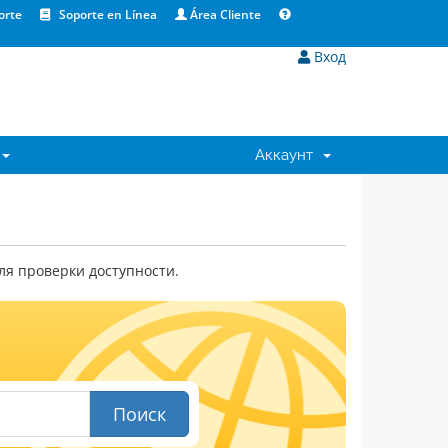
orte
Soporte en Línea
Área Cliente
Вход
Аккаунт
ля проверки доступности.
Поиск