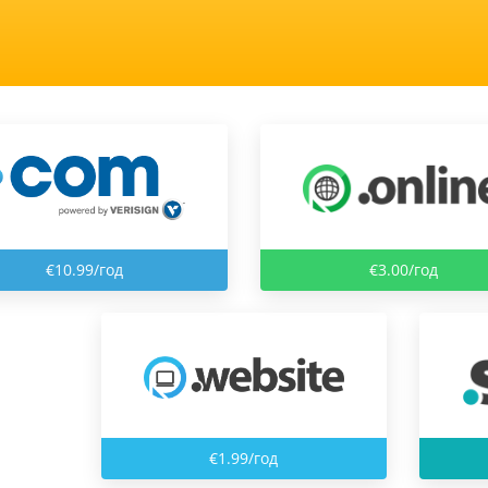
€10.99/год
€3.00/год
€1.99/год