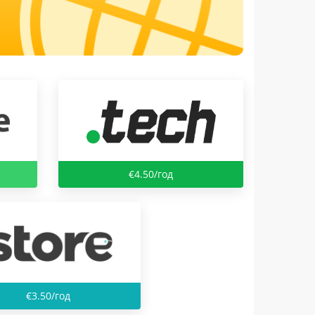
€4.50/год
€3.50/год