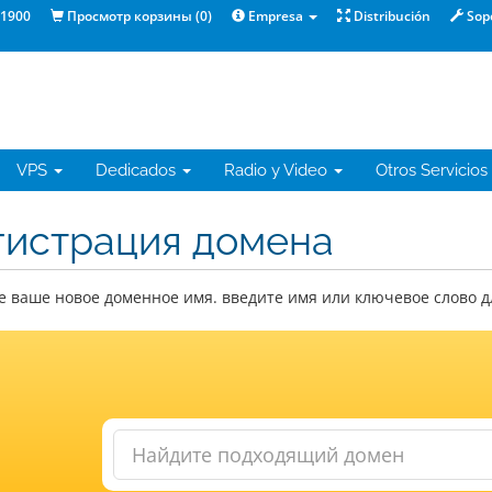
1900
Просмотр корзины (
0
)
Empresa
Distribución
Sop
VPS
Dedicados
Radio y Video
Otros Servicios
гистрация домена
 ваше новое доменное имя. введите имя или ключевое слово д