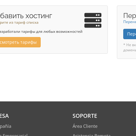
бавить хостинг
Пер
Перене
рите из тариф списка
азработали тарифы для любых возможностей
Пер
смотреть тарифы
* Не в
домен
ESA
SOPORTE
pañía
Área Cliente
ía Empresarial
Asistencia Remota