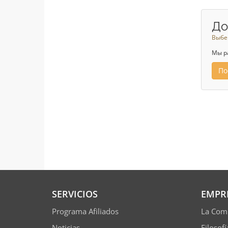
До
Выбе
Мы р
По
SERVICIOS
EMPR
Programa Afiliados
La Com
Noticias
Filosof