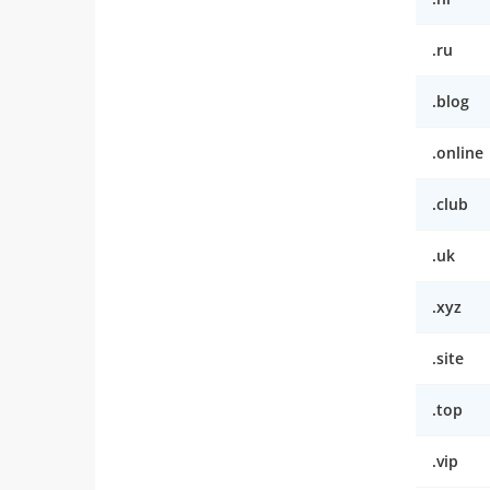
.ru
.blog
.online
.club
.uk
.xyz
.site
.top
.vip