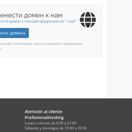
енести домен к нам
сите домен к нам для продления на 1 год!*
енос домена
ключает некоторые зоны и недавно продленые
ы
Atención al cliente
ProfesionalHosting
Lunes a viernes de 9:00 a 01:00
Sábados y domingos de 10:00 a 20:00