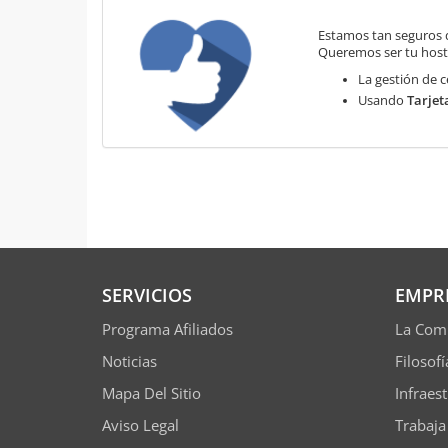
Estamos tan seguros 
Queremos ser tu hosti
La gestión de c
Usando
Tarjet
SERVICIOS
EMPR
Programa Afiliados
La Com
Noticias
Filosof
Mapa Del Sitio
Infraes
Aviso Legal
Trabaja