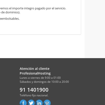
mos el importe integro pagado por el servicio.
o de dominios).
 reembolsables.
Atención al cliente
ProfesionalHosting
Lunes a viernes de 9:00 a 01:00
Sábados y domingos de 10:00 a 20:00
91 1401900
Teléfono fijo nacional.