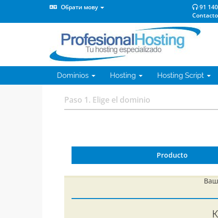
Обрати мову
91 140
Contacto
Dominios
Hosting
Hosting Script
Paso 1. Elige el dominio
Producto
Ваш
К