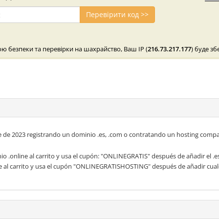
Перевірити код >>
ю безпеки та перевірки на шахрайство, Ваш IP (
216.73.217.177
) буде з
e de 2023 registrando un dominio .es, .com o contratando un hosting compa
o .online al carrito y usa el cupón: "ONLINEGRATIS" después de añadir el .e
ne al carrito y usa el cupón "ONLINEGRATISHOSTING" después de añadir cual