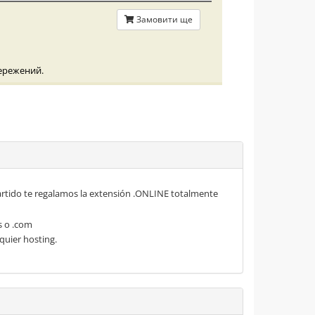
Замовити ще
бережений.
rtido te regalamos la extensión .ONLINE totalmente
s o .com
quier hosting.