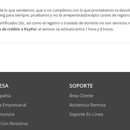
de lo que vendemos, que si no cumplimos con lo que prometemos te devolve
ng para siempre, pruébanos y no te arrepentirás(Excepto costes de registr
ertificados SSL, así como el registro o traslado de dominio no son servicios
a de crédito o PayPal
, el servicio se activará entre 1 hora y 8 horas.
ESA
SOPORTE
pañía
Área Cliente
ía Empresarial
Asistencia Remota
tructura
Soporte En Línea
 Con Nosotros