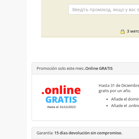
З мето
Promoción solo este mes:
.Online GRATIS
Hasta 31 de Diciembr
gratis por un año.
Añade el domini
Añade el .onli
Garantía:
15 días devolución sin compromiso.