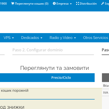
1900
Переглянути кошик (
0
)
Empresa
Distribución
So
VPS
Dedicados
Radio y Video
Otros Servicios
Paso 2. Configurar dominio
Pas
Переглянути та замовити
Precio/Ciclo
Всь
 кошик порожній
IVA
од знижки