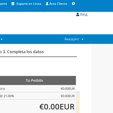
porte
Soporte en Línea
Área Cliente
Вхід
Аккаунт
o 3. Completa los datos
Tu Pedido
ого
€0.00EUR
 @ 21.00%
€0.00EUR
€0.00EUR