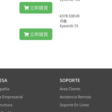
立即購買
€378.53EUR
月繳
EyeonID 75
立即購買
ESA
SOPORTE
pañía
Área Cliente
ía Empresarial
Asistencia Remota
tructura
Soporte En Línea