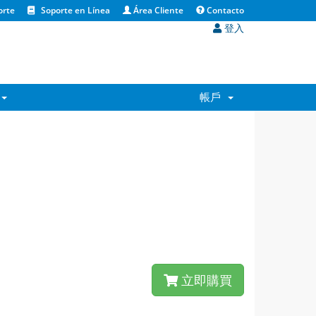
orte
Soporte en Línea
Área Cliente
Contacto
登入
帳戶
立即購買