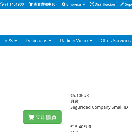
91 1401900
查看購物車 (
0
)
Empresa
Distribución
Sop
VPS
Dedicados
Radio y Video
Otros Servicios
€5.10EUR
月繳
Seguridad Company Small ID
立即購買
€15.40EUR