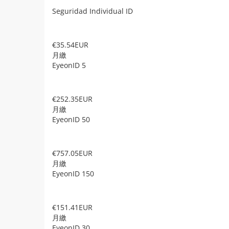
Seguridad Individual ID
€35.54EUR
月繳
EyeonID 5
€252.35EUR
月繳
EyeonID 50
€757.05EUR
月繳
EyeonID 150
€151.41EUR
月繳
EyeonID 30