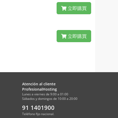
立即購買
立即購買
Atención al cliente
ProfesionalHosting
Lunes a viernes de 9:00 a 01:00
Sábados y domingos de 10:00 a 20:00
91 1401900
Teléfono fijo nacional.