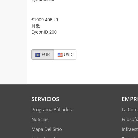
€1009.40EUR
月繳
EyeonID 200
EUR
USD
SERVICIOS
EMPR
Programa Afiliados
La Com
Noticias
Filosof
Mapa Del Sitio
Infraes