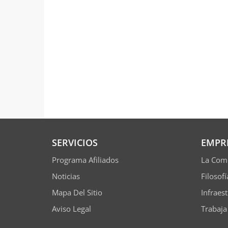
SERVICIOS
EMPR
Programa Afiliados
La Com
Noticias
Filosof
Mapa Del Sitio
Infraes
Aviso Legal
Trabaja