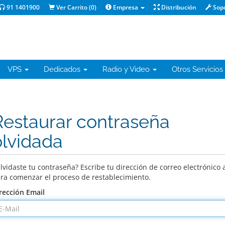
91 1401900
Ver Carrito (
0
)
Empresa
Distribución
Sop
VPS
Dedicados
Radio y Video
Otros Servicios
Restaurar contraseña
olvidada
lvidaste tu contraseña? Escribe tu dirección de correo electrónico 
ra comenzar el proceso de restablecimiento.
rección Email