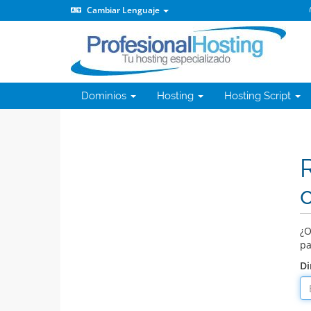
Cambiar Lenguaje
Dominios
Hosting
Hosting Script
¿O
pa
Di