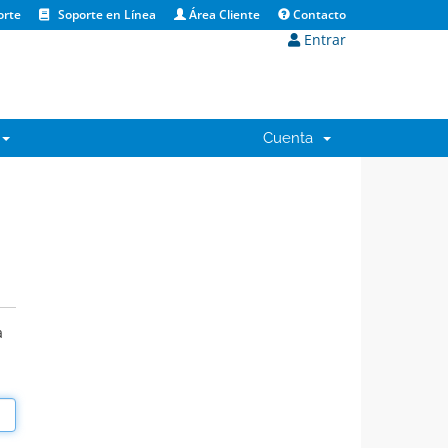
orte
Soporte en Línea
Área Cliente
Contacto
Entrar
Cuenta
a