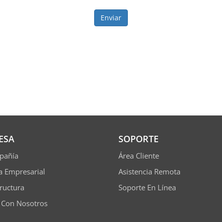
Enviar
ESA
SOPORTE
pañía
Área Cliente
ía Empresarial
Asistencia Remota
tructura
Soporte En Línea
 Con Nosotros