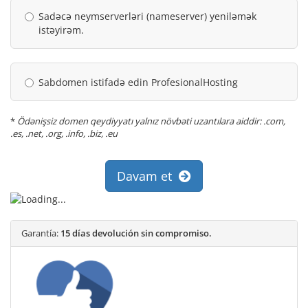
Sadəcə neymserverləri (nameserver) yeniləmək
istəyirəm.
Sabdomen istifadə edin ProfesionalHosting
*
Ödənişsiz domen qeydiyyatı yalnız növbəti uzantılara aiddir: .com,
.es, .net, .org, .info, .biz, .eu
Davam et
Garantía:
15 días devolución sin compromiso.