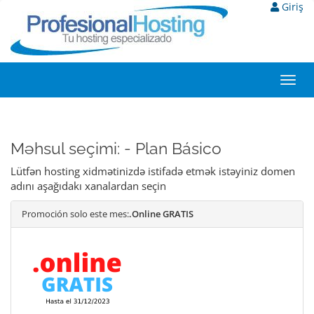
Giriş
Toggl
navig
Məhsul seçimi: - Plan Básico
Lütfən hosting xidmətinizdə istifadə etmək istəyiniz domen
adını aşağıdakı xanalardan seçin
Promoción solo este mes:
.Online GRATIS