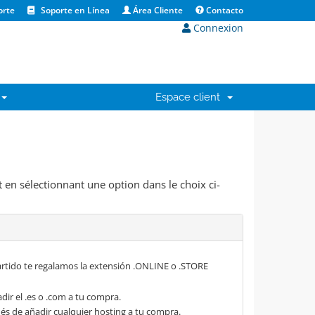
orte
Soporte en Línea
Área Cliente
Contacto
Connexion
Espace client
 en sélectionnant une option dans le choix ci-
rtido te regalamos la extensión .ONLINE o .STORE
dir el .es o .com a tu compra.
s de añadir cualquier hosting a tu compra.