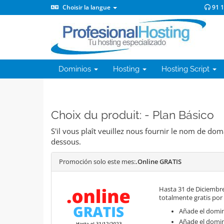
Choisir la langue
91 
Dominios
Hosting
Hosting Script
Choix du produit: - Plan Básico
S'il vous plaît veuillez nous fournir le nom de do
dessous.
Promoción solo este mes:
.Online GRATIS
Hasta 31 de Diciembre
totalmente gratis por
Añade el domini
Añade el domin