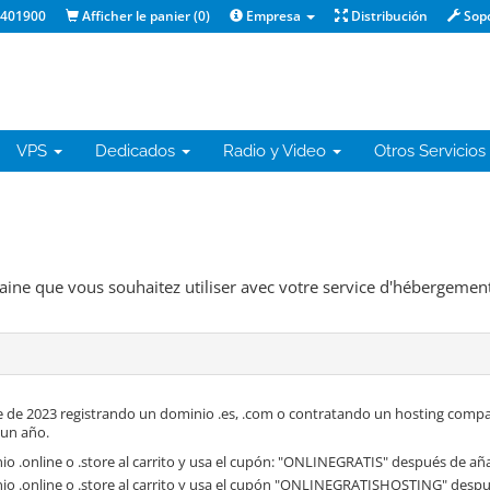
1401900
Afficher le panier (
0
)
Empresa
Distribución
Sop
VPS
Dedicados
Radio y Video
Otros Servicios
maine que vous souhaitez utiliser avec votre service d'hébergement
 de 2023 registrando un dominio .es, .com o contratando un hosting compa
 un año.
o .online o .store al carrito y usa el cupón: "ONLINEGRATIS" después de aña
io .online o .store al carrito y usa el cupón "ONLINEGRATISHOSTING" despué