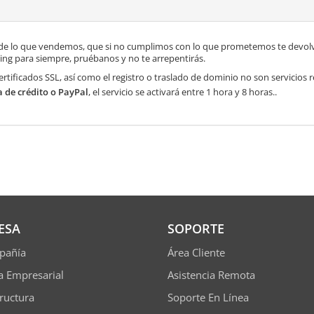
de lo que vendemos, que si no cumplimos con lo que prometemos te devolve
ng para siempre, pruébanos y no te arrepentirás.
ertificados SSL, así como el registro o traslado de dominio no son servicios
a de crédito o PayPal
, el servicio se activará entre 1 hora y 8 horas..
ESA
SOPORTE
pañía
Área Cliente
ía Empresarial
Asistencia Remota
tructura
Soporte En Línea