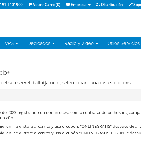
91 1401900
Veure Carro (
0
)
Empresa
Distribución
Sop
VPS
Dedicados
Radio y Video
Otros Servicios
eb+
b el seu servei d'allotjament, seleccionant una de les opcions.
 de 2023 registrando un dominio .es, .com o contratando un hosting compa
 un año.
o .online o .store al carrito y usa el cupón: "ONLINEGRATIS" después de aña
io .online o .store al carrito y usa el cupón "ONLINEGRATISHOSTING" despué