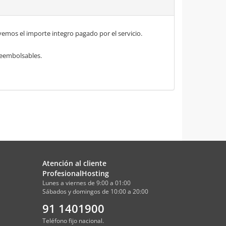
mos el importe integro pagado por el servicio.
 reembolsables.
Atención al cliente
ProfesionalHosting
Lunes a viernes de 9:00 a 01:00
Sábados y domingos de 10:00 a 20:00
91 1401900
Teléfono fijo nacional.