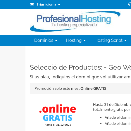
Triar idioma
Dominios
Hosting
Hosting Script
Selecció de Productes: - Geo W
Si us plau, indiquins el domini que vol utilitzar am
Promoción solo este mes:
.Online GRATIS
Hasta 31 de Diciembre
totalmente gratis por
Añade el domini
Añade el domin