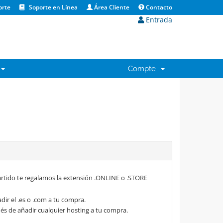
orte
Soporte en Línea
Área Cliente
Contacto
Entrada
Compte
rtido te regalamos la extensión .ONLINE o .STORE
dir el .es o .com a tu compra.
s de añadir cualquier hosting a tu compra.