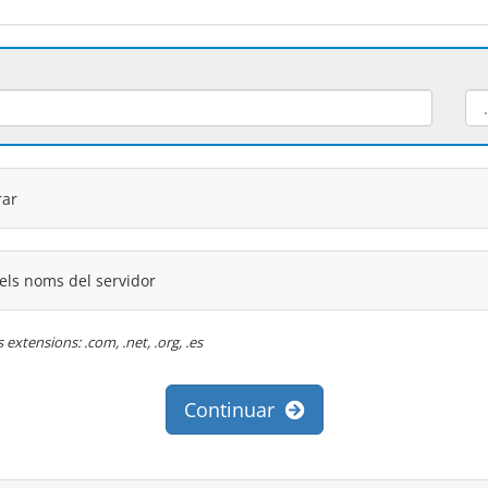
rar
 els noms del servidor
extensions: .com, .net, .org, .es
Continuar