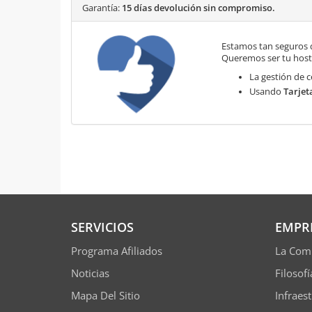
Garantía:
15 días devolución sin compromiso.
Estamos tan seguros 
Queremos ser tu hosti
La gestión de c
Usando
Tarjet
SERVICIOS
EMPR
Programa Afiliados
La Com
Noticias
Filosof
Mapa Del Sitio
Infraes