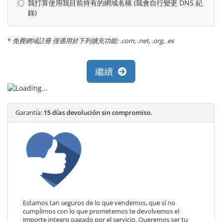
我打算使用我目前持有的網域名稱 (我會自行變更 DNS 紀
錄)
*
免費網域註冊 僅適用於下列擴充功能: .com, .net, .org, .es
繼續
Garantía:
15 días devolución sin compromiso.
Estamos tan seguros de lo que vendemos, que si no
cumplimos con lo que prometemos te devolvemos el
importe integro pagado por el servicio. Queremos ser tu