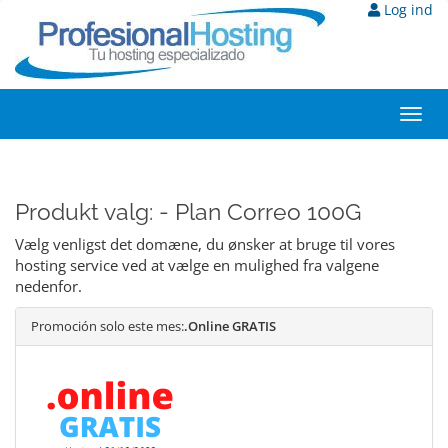
Log ind
Toggl
navig
Produkt valg: - Plan Correo 100G
Vælg venligst det domæne, du ønsker at bruge til vores
hosting service ved at vælge en mulighed fra valgene
nedenfor.
Promoción solo este mes:
.Online GRATIS