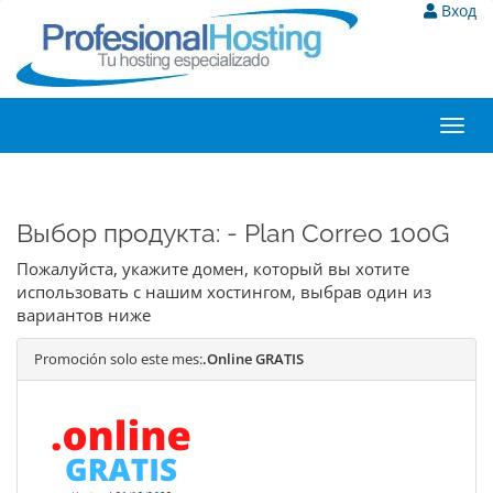
Вход
Toggl
navig
Выбор продукта: - Plan Correo 100G
Пожалуйста, укажите домен, который вы хотите
использовать с нашим хостингом, выбрав один из
вариантов ниже
Promoción solo este mes:
.Online GRATIS