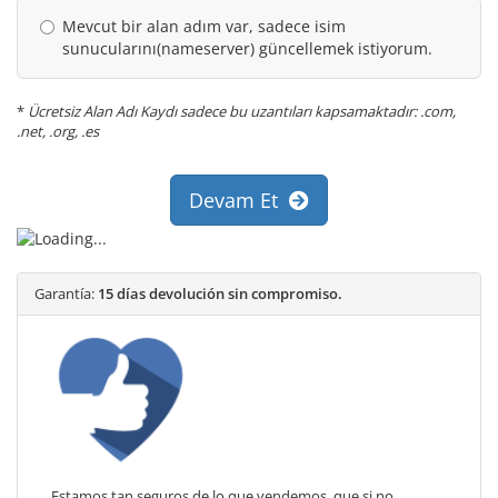
Mevcut bir alan adım var, sadece isim
sunucularını(nameserver) güncellemek istiyorum.
*
Ücretsiz Alan Adı Kaydı sadece bu uzantıları kapsamaktadır: .com,
.net, .org, .es
Devam Et
Garantía:
15 días devolución sin compromiso.
Estamos tan seguros de lo que vendemos, que si no