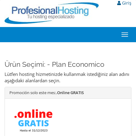
Giriş
Toggl
navig
Ürün Seçimi: - Plan Economico
Lütfen hosting hizmetinizde kullanmak istediğiniz alan adını
aşağıdaki alanlardan seçin.
Promoción solo este mes:
.Online GRATIS