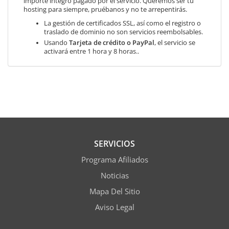
importe integro pagado por el servicio. Queremos ser tu
hosting para siempre, pruébanos y no te arrepentirás.
La gestión de certificados SSL, así como el registro o
traslado de dominio no son servicios reembolsables.
Usando
Tarjeta de crédito o PayPal
, el servicio se
activará entre 1 hora y 8 horas..
SERVICIOS
Programa Afiliados
Noticias
Mapa Del Sitio
Aviso Legal