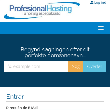
Log ind
Toggl
navig
Begynd søgningen efter dit
perfekte domænenavn...
Entrar
Dirección de E-Mail