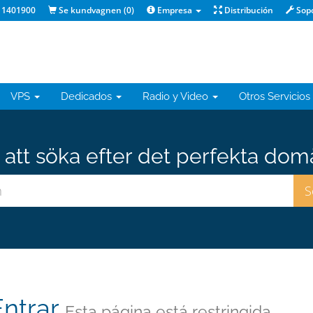
 1401900
Se kundvagnen (
0
)
Empresa
Distribución
Sop
VPS
Dedicados
Radio y Video
Otros Servicios
att söka efter det perfekta do
Entrar
Esta página está restringida