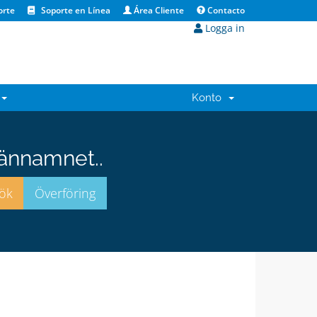
orte
Soporte en Línea
Área Cliente
Contacto
Logga in
Konto
männamnet..