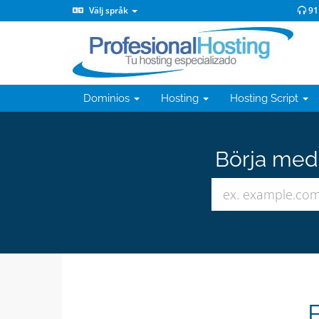
Välj språk
91
Dominios
Hosting
Hosting Script
Börja med 