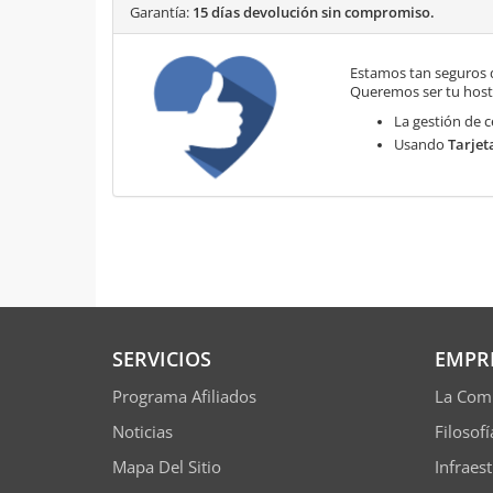
Garantía:
15 días devolución sin compromiso.
Estamos tan seguros 
Queremos ser tu hosti
La gestión de c
Usando
Tarjet
SERVICIOS
EMPR
Programa Afiliados
La Com
Noticias
Filosof
Mapa Del Sitio
Infraes