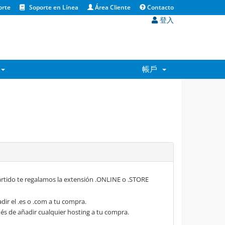
orte
Soporte en Línea
Área Cliente
Contacto
登入
帳戶
rtido te regalamos la extensión .ONLINE o .STORE
dir el .es o .com a tu compra.
s de añadir cualquier hosting a tu compra.