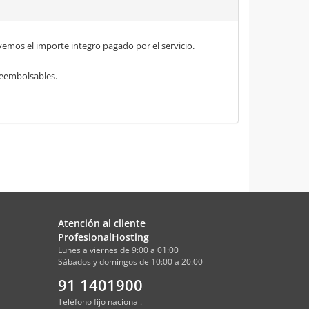
mos el importe integro pagado por el servicio.
 reembolsables.
Atención al cliente
ProfesionalHosting
Lunes a viernes de 9:00 a 01:00
Sábados y domingos de 10:00 a 20:00
91 1401900
Teléfono fijo nacional.