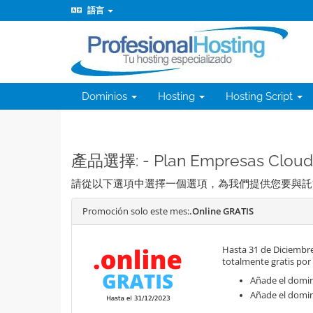
語言
Dominios
Hosting
Hosting Script
產品選擇: - Plan Empresas Cloud
請從以下選項中選擇一個選項，為我們提供您要與託
Promoción solo este mes:
.Online GRATIS
Hasta 31 de Diciembre
totalmente gratis por
Añade el domini
Añade el domin