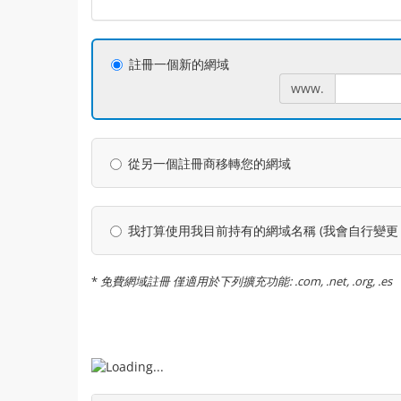
註冊一個新的網域
www.
從另一個註冊商移轉您的網域
我打算使用我目前持有的網域名稱 (我會自行變更 D
*
免費網域註冊 僅適用於下列擴充功能: .com, .net, .org, .es