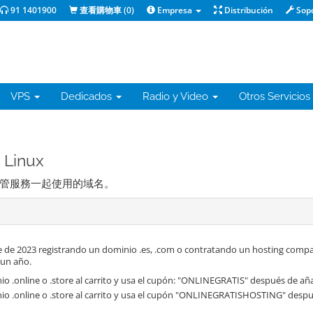
91 1401900
查看購物車 (
0
)
Empresa
Distribución
Sop
VPS
Dedicados
Radio y Video
Otros Servicios
 Linux
管服務一起使用的域名。
 de 2023 registrando un dominio .es, .com o contratando un hosting compa
 un año.
o .online o .store al carrito y usa el cupón: "ONLINEGRATIS" después de aña
io .online o .store al carrito y usa el cupón "ONLINEGRATISHOSTING" despué