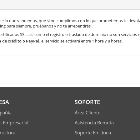
de lo que vendemos, que si no cumplimos con lo que prometemos te devolve
ng para siempre, pruébanos y no te arrepentirás.
ertificados SSL, así como el registro o traslado de dominio no son servicios
a de crédito o PayPal
, el servicio se activará entre 1 hora y 8 horas..
ESA
SOPORTE
pañía
Área Cliente
ía Empresarial
Asistencia Remota
tructura
Soporte En Línea