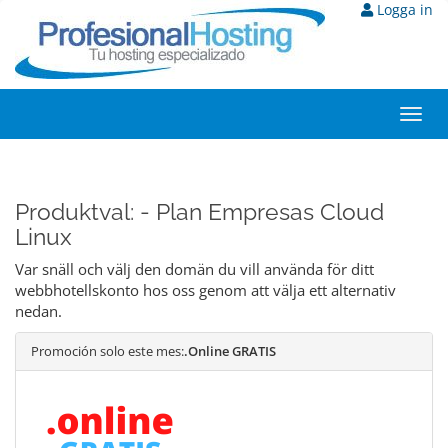
Logga in
Toggl
navig
Produktval: - Plan Empresas Cloud
Linux
Var snäll och välj den domän du vill använda för ditt
webbhotellskonto hos oss genom att välja ett alternativ
nedan.
Promoción solo este mes:
.Online GRATIS