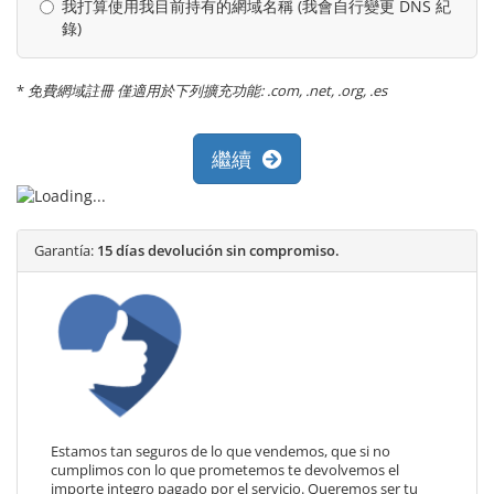
我打算使用我目前持有的網域名稱 (我會自行變更 DNS 紀
錄)
*
免費網域註冊 僅適用於下列擴充功能: .com, .net, .org, .es
繼續
Garantía:
15 días devolución sin compromiso.
Estamos tan seguros de lo que vendemos, que si no
cumplimos con lo que prometemos te devolvemos el
importe integro pagado por el servicio. Queremos ser tu