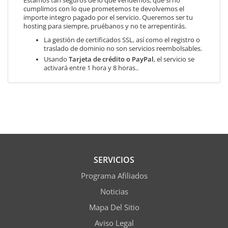
Estamos tan seguros de lo que vendemos, que si no
cumplimos con lo que prometemos te devolvemos el
importe integro pagado por el servicio. Queremos ser tu
hosting para siempre, pruébanos y no te arrepentirás.
La gestión de certificados SSL, así como el registro o
traslado de dominio no son servicios reembolsables.
Usando
Tarjeta de crédito o PayPal
, el servicio se
activará entre 1 hora y 8 horas..
SERVICIOS
Programa Afiliados
Noticias
Mapa Del Sitio
Aviso Legal