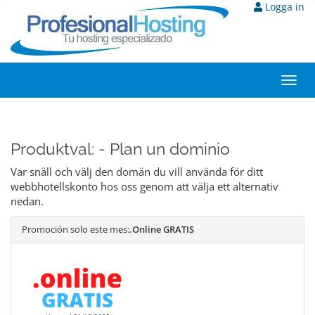
Logga in
Toggl
navig
Produktval: - Plan un dominio
Var snäll och välj den domän du vill använda för ditt
webbhotellskonto hos oss genom att välja ett alternativ
nedan.
Promoción solo este mes:
.Online GRATIS