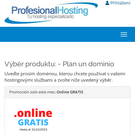
Přihlášení
Toggl
navig
Výběr produktu: - Plan un dominio
Uveďte prosím doménou, kterou chcete používat s vašemi
hostingovými službami a zvolte níže uvedený výběr.
Promoción solo este mes:
.Online GRATIS