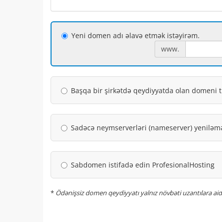
Yeni domen adı əlavə etmək istəyirəm.
www.
Başqa bir şirkətdə qeydiyyatda olan domeni t
Sadəcə neymserverləri (nameserver) yeniləmə
Sabdomen istifadə edin ProfesionalHosting
*
Ödənişsiz domen qeydiyyatı yalnız növbəti uzantılara aiddir: 