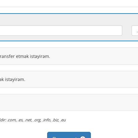
ransfer etmək istəyirəm.
k istəyirəm.
.com, .es, .net, .org, .info, .biz, .eu