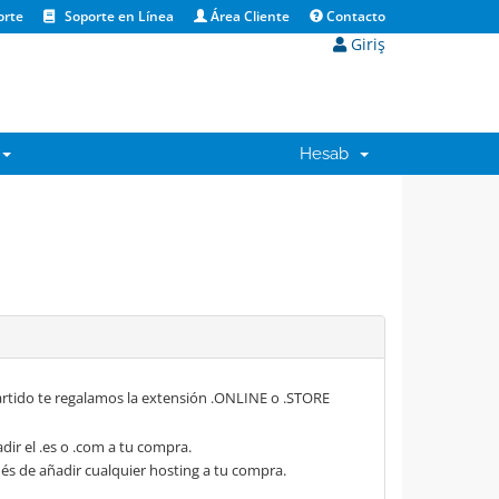
orte
Soporte en Línea
Área Cliente
Contacto
Giriş
Hesab
rtido te regalamos la extensión .ONLINE o .STORE
dir el .es o .com a tu compra.
s de añadir cualquier hosting a tu compra.