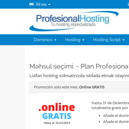
Dil seç
Dominios
Hosting
Hosting Script
Məhsul seçimi: - Plan Profesiona
Lütfən hosting xidmətinizdə istifadə etmək istəyi
Promoción solo este mes:
.Online GRATIS
Hasta 31 de Diciembre
totalmente gratis por
Añade el domini
Añade el domin