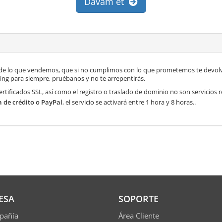
Davam et
de lo que vendemos, que si no cumplimos con lo que prometemos te devolve
ng para siempre, pruébanos y no te arrepentirás.
ertificados SSL, así como el registro o traslado de dominio no son servicios
a de crédito o PayPal
, el servicio se activará entre 1 hora y 8 horas..
ESA
SOPORTE
pañía
Área Cliente