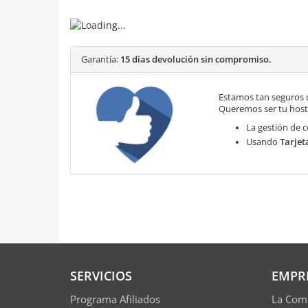
Garantía:
15 días devolución sin compromiso.
Estamos tan seguros 
Queremos ser tu hosti
La gestión de c
Usando
Tarjet
SERVICIOS
EMPR
Programa Afiliados
La Com