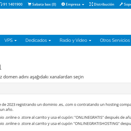
91 1401900
Səbətə bax (
0
)
Empresa
Distribución
Sop
VPS
Dedicados
Radio y Video
Otros Servicios
l
niz domen adını aşağıdakı xanalardan seçin
 de 2023 registrando un dominio .es, .com o contratando un hosting compa
 un año.
o .online o .store al carrito y usa el cupón: "ONLINEGRATIS" después de aña
io .online o .store al carrito y usa el cupón "ONLINEGRATISHOSTING" despué