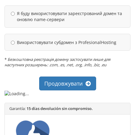
Я буду використовувати зареєстрований домен та
оновлю name-сервери
Використовувати субдомен з ProfesionalHosting
*
Безкоштовна реєстрація домену застосувати лише для
наступних розширень: .com, .es, .net, .org, .info, .biz, .eu
Продовжувати
Garantía:
15 días devolución sin compromiso.