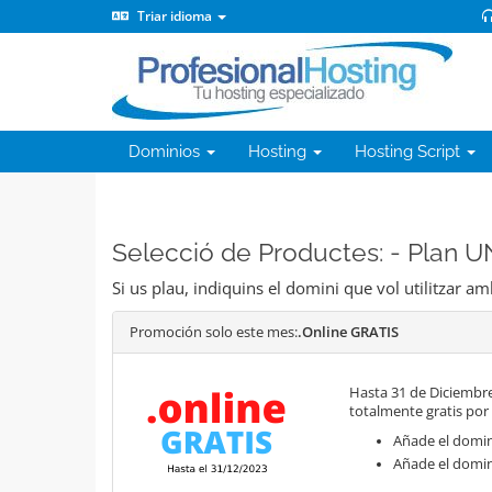
Triar idioma
Dominios
Hosting
Hosting Script
Selecció de Productes: - Plan
Si us plau, indiquins el domini que vol utilitzar am
Promoción solo este mes:
.Online GRATIS
Hasta 31 de Diciembre
totalmente gratis por
Añade el domini
Añade el domin