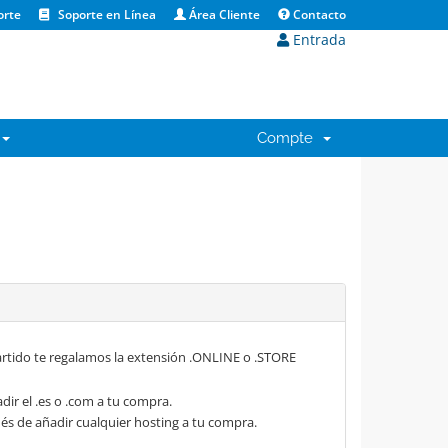
orte
Soporte en Línea
Área Cliente
Contacto
Entrada
Compte
rtido te regalamos la extensión .ONLINE o .STORE
dir el .es o .com a tu compra.
s de añadir cualquier hosting a tu compra.