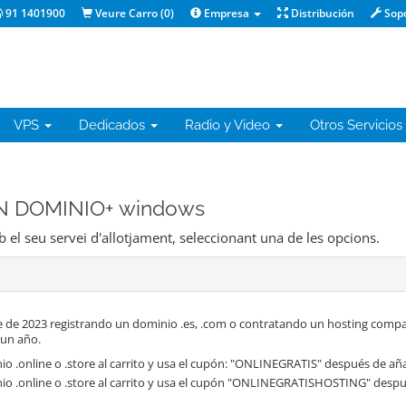
91 1401900
Veure Carro (
0
)
Empresa
Distribución
Sop
VPS
Dedicados
Radio y Video
Otros Servicios
 UN DOMINIO+ windows
b el seu servei d'allotjament, seleccionant una de les opcions.
 de 2023 registrando un dominio .es, .com o contratando un hosting compa
 un año.
o .online o .store al carrito y usa el cupón: "ONLINEGRATIS" después de aña
io .online o .store al carrito y usa el cupón "ONLINEGRATISHOSTING" despué