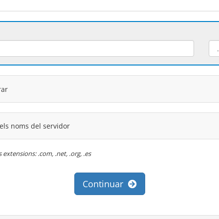
rar
 els noms del servidor
extensions: .com, .net, .org, .es
Continuar