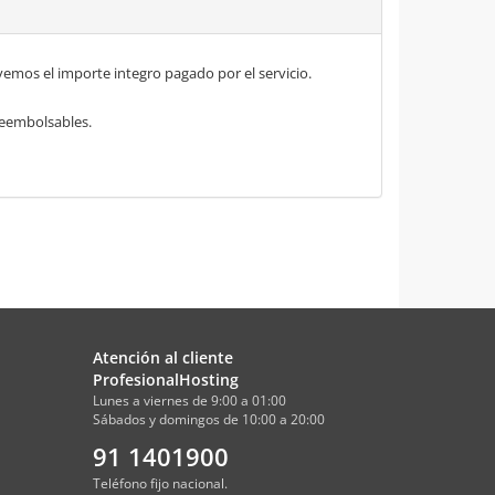
mos el importe integro pagado por el servicio.
 reembolsables.
Atención al cliente
ProfesionalHosting
Lunes a viernes de 9:00 a 01:00
Sábados y domingos de 10:00 a 20:00
91 1401900
Teléfono fijo nacional.