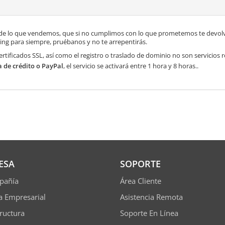
de lo que vendemos, que si no cumplimos con lo que prometemos te devolve
ng para siempre, pruébanos y no te arrepentirás.
ertificados SSL, así como el registro o traslado de dominio no son servicios
a de crédito o PayPal
, el servicio se activará entre 1 hora y 8 horas..
ESA
SOPORTE
pañía
Área Cliente
ía Empresarial
Asistencia Remota
tructura
Soporte En Línea