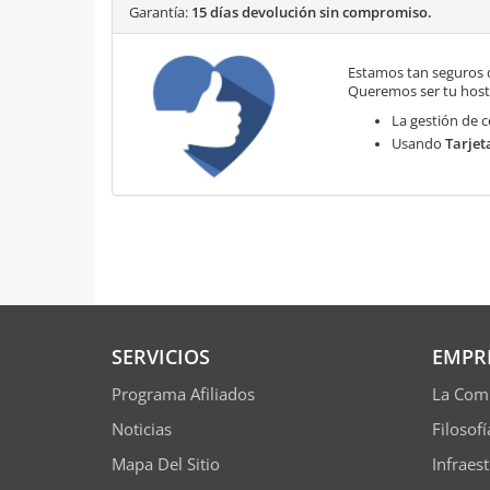
Garantía:
15 días devolución sin compromiso.
Estamos tan seguros 
Queremos ser tu hosti
La gestión de c
Usando
Tarjet
SERVICIOS
EMPR
Programa Afiliados
La Com
Noticias
Filosof
Mapa Del Sitio
Infraes