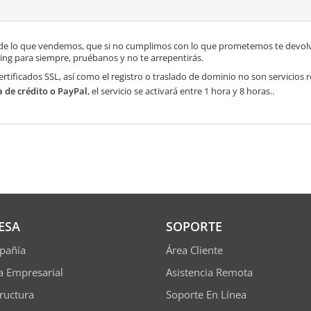
de lo que vendemos, que si no cumplimos con lo que prometemos te devolve
ng para siempre, pruébanos y no te arrepentirás.
ertificados SSL, así como el registro o traslado de dominio no son servicios
a de crédito o PayPal
, el servicio se activará entre 1 hora y 8 horas..
ESA
SOPORTE
pañía
Área Cliente
ía Empresarial
Asistencia Remota
tructura
Soporte En Línea