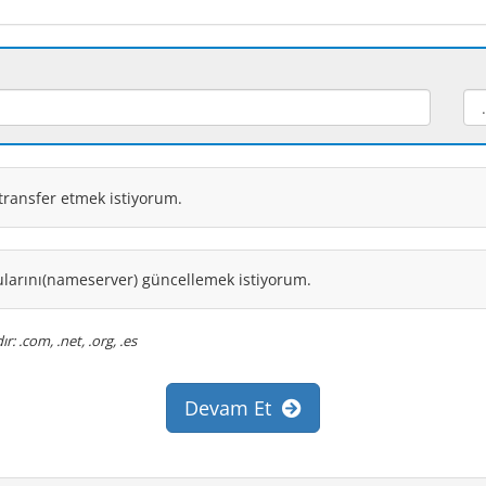
 transfer etmek istiyorum.
ularını(nameserver) güncellemek istiyorum.
: .com, .net, .org, .es
Devam Et