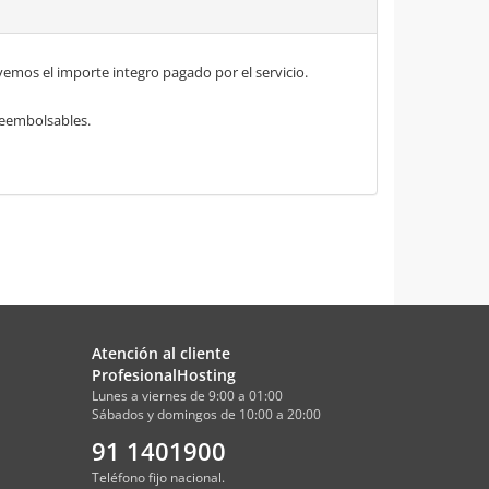
mos el importe integro pagado por el servicio.
 reembolsables.
Atención al cliente
ProfesionalHosting
Lunes a viernes de 9:00 a 01:00
Sábados y domingos de 10:00 a 20:00
91 1401900
Teléfono fijo nacional.