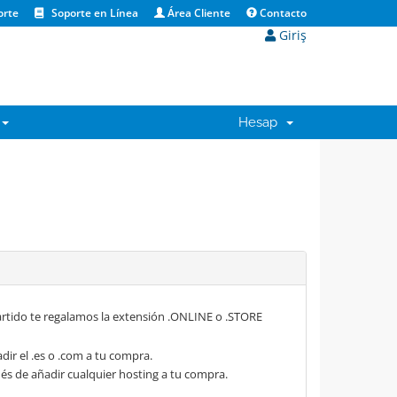
orte
Soporte en Línea
Área Cliente
Contacto
Giriş
Hesap
rtido te regalamos la extensión .ONLINE o .STORE
dir el .es o .com a tu compra.
s de añadir cualquier hosting a tu compra.