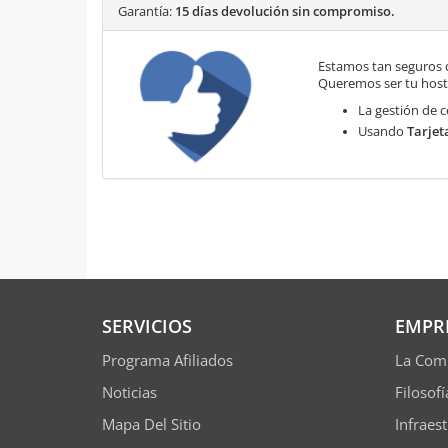
Garantía:
15 días devolución sin compromiso.
Estamos tan seguros 
Queremos ser tu hosti
La gestión de c
Usando
Tarjet
SERVICIOS
EMPR
Programa Afiliados
La Com
Noticias
Filosof
Mapa Del Sitio
Infraes