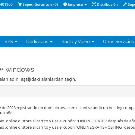
1401900
Sepeti Görüntüle (
0
)
Empresa
Distribución
Sop
VPS
Dedicados
Radio y Video
Otros Servicios
O+ windows
alan adını aşağıdaki alanlardan seçin.
 de 2023 registrando un dominio .es, .com o contratando un hosting compa
 un año.
o .online o .store al carrito y usa el cupón: "ONLINEGRATIS" después de aña
io .online o .store al carrito y usa el cupón "ONLINEGRATISHOSTING" despué