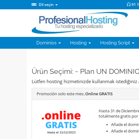
Dil seçin
91 
Dominios
Hosting
Hosting Script
Ürün Seçimi: - Plan UN DOMINI
Lütfen hosting hizmetinizde kullanmak istediğiniz 
Promoción solo este mes:
.Online GRATIS
Hasta 31 de Diciembre
totalmente gratis por
Añade el domini
Añade el domin