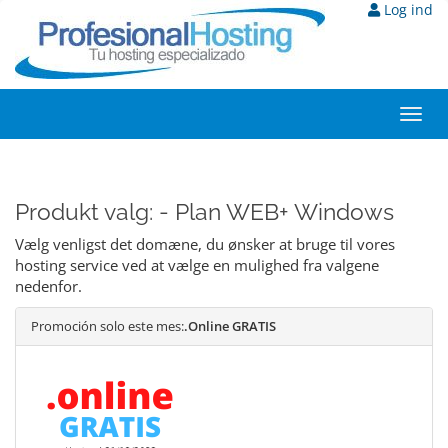
Log ind
Toggl
navig
Produkt valg: - Plan WEB+ Windows
Vælg venligst det domæne, du ønsker at bruge til vores
hosting service ved at vælge en mulighed fra valgene
nedenfor.
Promoción solo este mes:
.Online GRATIS