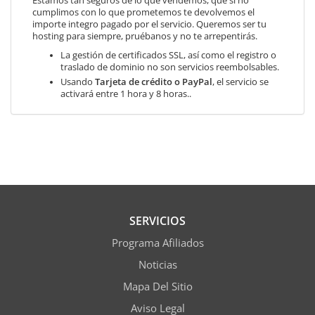
Estamos tan seguros de lo que vendemos, que si no
cumplimos con lo que prometemos te devolvemos el
importe integro pagado por el servicio. Queremos ser tu
hosting para siempre, pruébanos y no te arrepentirás.
La gestión de certificados SSL, así como el registro o
traslado de dominio no son servicios reembolsables.
Usando
Tarjeta de crédito o PayPal
, el servicio se
activará entre 1 hora y 8 horas..
SERVICIOS
Programa Afiliados
Noticias
Mapa Del Sitio
Aviso Legal