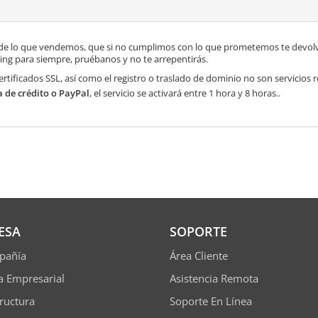
de lo que vendemos, que si no cumplimos con lo que prometemos te devolve
ng para siempre, pruébanos y no te arrepentirás.
ertificados SSL, así como el registro o traslado de dominio no son servicios
a de crédito o PayPal
, el servicio se activará entre 1 hora y 8 horas..
ESA
SOPORTE
pañía
Área Cliente
ía Empresarial
Asistencia Remota
tructura
Soporte En Línea