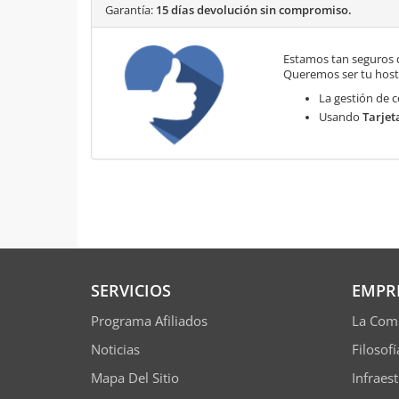
Garantía:
15 días devolución sin compromiso.
Estamos tan seguros 
Queremos ser tu hosti
La gestión de c
Usando
Tarjet
SERVICIOS
EMPR
Programa Afiliados
La Com
Noticias
Filosof
Mapa Del Sitio
Infraes