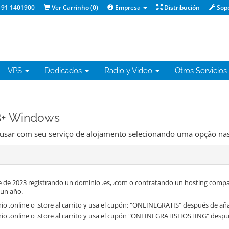
91 1401900
Ver Carrinho (
0
)
Empresa
Distribución
Sop
VPS
Dedicados
Radio y Video
Otros Servicios
EB+ Windows
 usar com seu serviço de alojamento selecionando uma opção nas
 de 2023 registrando un dominio .es, .com o contratando un hosting compa
 un año.
o .online o .store al carrito y usa el cupón: "ONLINEGRATIS" después de aña
io .online o .store al carrito y usa el cupón "ONLINEGRATISHOSTING" despué