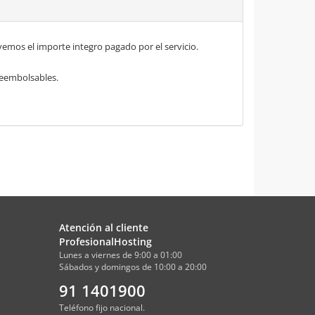
mos el importe integro pagado por el servicio.
 reembolsables.
Atención al cliente
ProfesionalHosting
Lunes a viernes de 9:00 a 01:00
Sábados y domingos de 10:00 a 20:00
91 1401900
Teléfono fijo nacional.