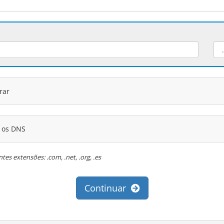
rar
r os DNS
es extensões: .com, .net, .org, .es
Continuar