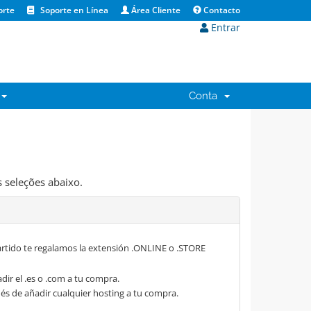
orte
Soporte en Línea
Área Cliente
Contacto
Entrar
Conta
 seleções abaixo.
rtido te regalamos la extensión .ONLINE o .STORE
dir el .es o .com a tu compra.
s de añadir cualquier hosting a tu compra.