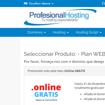
Escolher idioma
Dominios
Hosting
Hosting Script
Seleccionar Produto: - Plan W
Por favor, forneça-nos com o domínio que deseja
Promoción solo este mes:
.Online GRATIS
Hasta 31 de Diciembre
totalmente gratis por
Añade el domini
Añade el domin