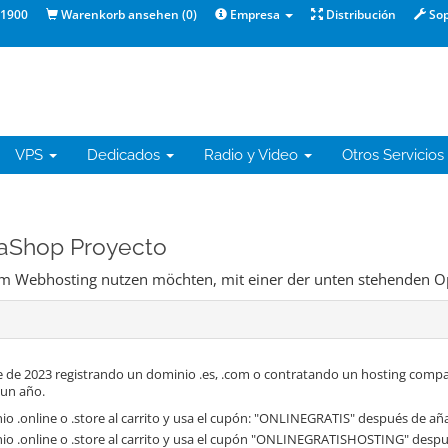
1900
Warenkorb ansehen (
0
)
Empresa
Distribución
Sop
VPS
Dedicados
Radio y Video
Otros Servicios
taShop Proyecto
dem Webhosting nutzen möchten, mit einer der unten stehenden O
 de 2023 registrando un dominio .es, .com o contratando un hosting compa
 un año.
o .online o .store al carrito y usa el cupón: "ONLINEGRATIS" después de aña
io .online o .store al carrito y usa el cupón "ONLINEGRATISHOSTING" despué