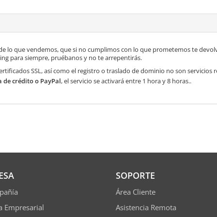
de lo que vendemos, que si no cumplimos con lo que prometemos te devolve
ng para siempre, pruébanos y no te arrepentirás.
ertificados SSL, así como el registro o traslado de dominio no son servicios
a de crédito o PayPal
, el servicio se activará entre 1 hora y 8 horas..
ESA
SOPORTE
pañía
Área Cliente
ía Empresarial
Asistencia Remota