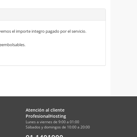
mos el importe integro pagado por el servicio.
 reembolsables.
Atención al cliente
ProfesionalHosting
Lunes a viernes de 9:00 a 01:00
Sábados y domingos de 10:00 a 20:00