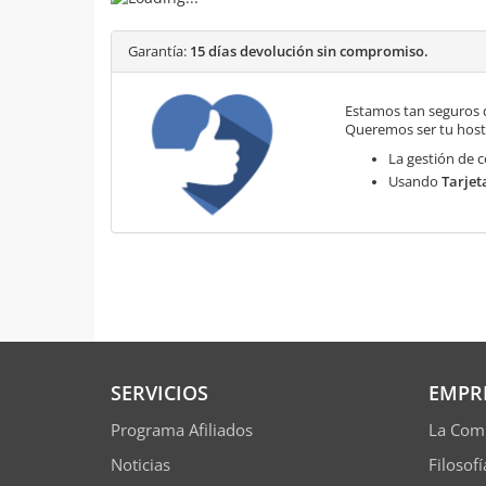
Garantía:
15 días devolución sin compromiso.
Estamos tan seguros 
Queremos ser tu hosti
La gestión de c
Usando
Tarjet
SERVICIOS
EMPR
Programa Afiliados
La Com
Noticias
Filosof