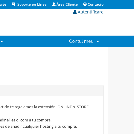
orte
Soporte en Línea
Área Cliente
Contacto
Autentificare
Contul meu
rtido te regalamos la extensión .ONLINE o .STORE
dir el .es o .com a tu compra.
s de añadir cualquier hosting a tu compra.