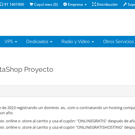
91 1401900
Coșul meu (
0
)
Empresa
Distribución
Sop
VPS
Dedicados
Radio y Video
Otros Servicios
estaShop Proyecto
 de 2023 registrando un dominio .es, .com o contratando un hosting compa
 un año.
o .online o .store al carrito y usa el cupón: "ONLINEGRATIS" después de aña
io .online o .store al carrito y usa el cupón "ONLINEGRATISHOSTING" despué