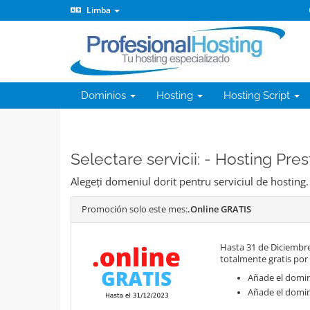
Limba
Dominios
Hosting
Hosting Script
Selectare servicii: - Hosting Pr
Alegeți domeniul dorit pentru serviciul de hosting.
Promoción solo este mes:
.Online GRATIS
Hasta 31 de Diciembre
totalmente gratis por
Añade el domini
Añade el domin