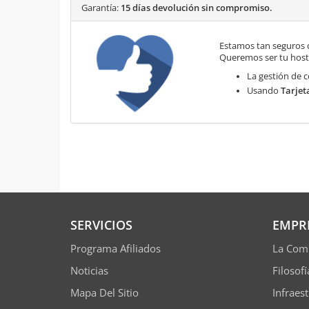
Garantía:
15 días devolución sin compromiso.
Estamos tan seguros 
Queremos ser tu hosti
La gestión de c
Usando
Tarjet
SERVICIOS
EMPR
Programa Afiliados
La Com
Noticias
Filosof
Mapa Del Sitio
Infraes