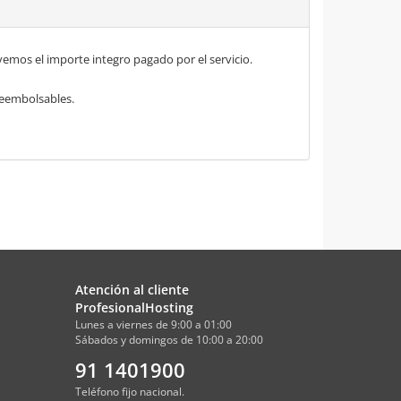
mos el importe integro pagado por el servicio.
 reembolsables.
Atención al cliente
ProfesionalHosting
Lunes a viernes de 9:00 a 01:00
Sábados y domingos de 10:00 a 20:00
91 1401900
Teléfono fijo nacional.