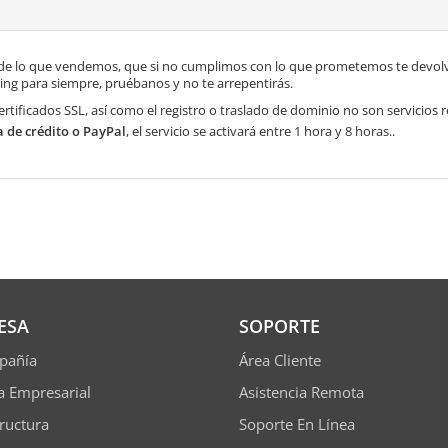
de lo que vendemos, que si no cumplimos con lo que prometemos te devolve
ng para siempre, pruébanos y no te arrepentirás.
ertificados SSL, así como el registro o traslado de dominio no son servicios
a de crédito o PayPal
, el servicio se activará entre 1 hora y 8 horas..
ESA
SOPORTE
pañía
Área Cliente
ía Empresarial
Asistencia Remota
tructura
Soporte En Línea