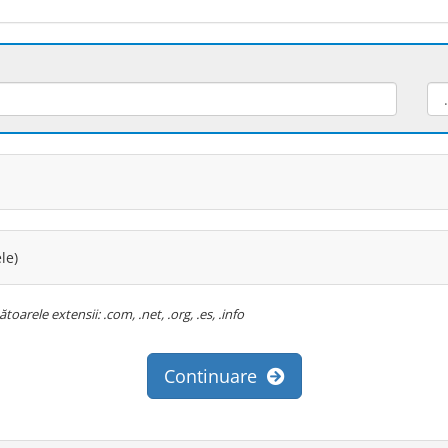
le)
arele extensii: .com, .net, .org, .es, .info
Continuare