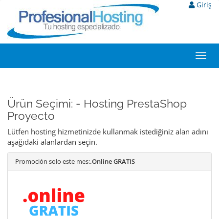
Giriş
Toggl
navig
Ürün Seçimi: - Hosting PrestaShop
Proyecto
Lütfen hosting hizmetinizde kullanmak istediğiniz alan adını
aşağıdaki alanlardan seçin.
Promoción solo este mes:
.Online GRATIS