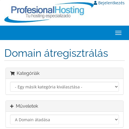
Bejelentkezés
Toggl
navig
Domain átregisztrálás
Kategóriák
Műveletek