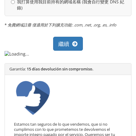
我打算使用我目前持有的網域名稱 (我會自行變更 DNS 紀
錄)
*
免費網域註冊 僅適用於下列擴充功能: .com, .net, .org, .es, .info
繼續
Garantía:
15 días devolución sin compromiso.
Estamos tan seguros de lo que vendemos, que si no
cumplimos con lo que prometemos te devolvemos el
importe integro pagado por el servicio. Queremos ser tu